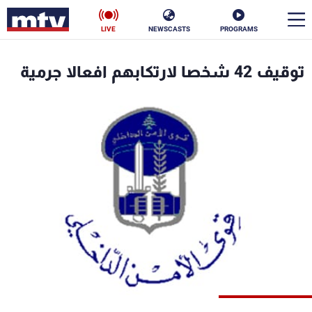
LIVE
NEWSCASTS
PROGRAMS
en
توقيف 42 شخصا لارتكابهم افعالا جرمية
الأخبار
سياسة
ناس
إقتصاد
فن
منوعات
رياضة
كأس العالم
البرامج
جدول البرامج