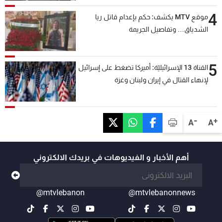
4
موقع MTV يكشف: حكم بإعدام قاتل ريا
الشدياق… وتفاصيل الجريمة
5
القناة 13 الإسرائيليّة: أميركا تضغط على إسرائيل
لإنهاء القتال في إيران ولبنان وغزة
-
+
A
A
أهم الأخبار و الفيديوهات في بريدك الالكتروني
@mtvlebanon
@mtvlebanonnews