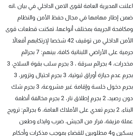
اعلنت المديرية العامة لقوى الامن الداخلي في بيان ،انه
شاهد البرامج
الترددات
ضمن إطار مهامها في مجال حفظ الأمن والنظام
ومكافحة الجريمة بمختلف أنواعها، تمكنت قطعات قوى
عن MTV
وظائف
الأمن الداخلي من توقيف 42 شخصا لإرتكابهم أفعالاً
الإنـتـاج
تواصل معنا
لاعلاناتكم
شروط الإسـتخدام
جرمية على الأراضي اللبنانية كافة، بينهم: 7 بجرائم
سياسة الخصوصية
مخدرات، 4 بجرائم سرقة ، 3 بجرم سلب بقوة السلاح، 3
بجرم عدم حيازة أوراق ثبوتية، 3 بجرم احتيال وتزوير، 3
بجرم دخول خلسة وإقامة غير مشروعة، 3 بجرم شك
دون رصيد، 2 بجرم إطلاق نار، 2 بجرم مخالفة أنظمة
البناء، 2 بجرم تعدي على الأملاك العامة، 6 بجرائم: ترويج
عملة مزيفة، فرار من الجيش، ضرب وايذاء وطعن
بسكين و4 مطلوبين للقضاء بموجب مذكرات وأحكام