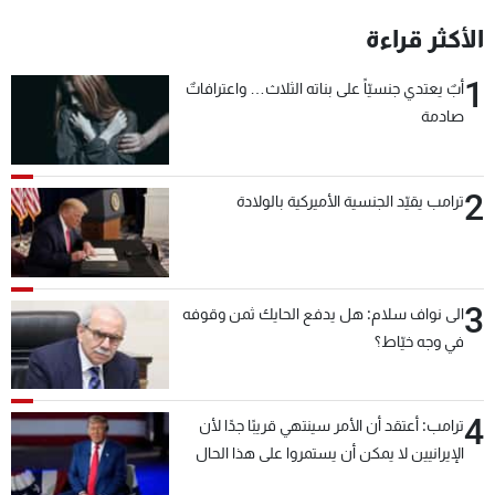
شاهد البرامج
الأكثر قراءة
الترددات
1
أبٌ يعتدي جنسيّاً على بناته الثلاث… واعترافاتٌ
صادمة
عن MTV
وظائف
الإنـتـاج
تواصل معنا
لاعلاناتكم
شروط الإسـتخدام
2
سياسة الخصوصية
ترامب يقيّد الجنسية الأميركية بالولادة
3
الى نواف سلام: هل يدفع الحايك ثمن وقوفه
في وجه خيّاط؟
4
ترامب: أعتقد أن الأمر سينتهي قريبًا جدًا لأن
الإيرانيين لا يمكن أن يستمروا على هذا الحال