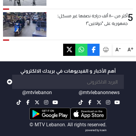
5
أكثر من ٨٠٠ ألف دراجة نصفها غير مسجّل:
جمهورية على "دولابَين"!
-
+
A
A
أهم الأخبار و الفيديوهات في بريدك الالكتروني
@mtvlebanon
@mtvlebanonnews
© MTV Lebanon. All rights reserved.
powered by koein