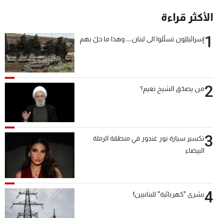
شاهد البرامج
الأكثر قراءة
الترددات
1
إسرائيليّون تسلّلوا الى لبنان... وهذا ما حلّ بهم
عن MTV
وظائف
الإنـتـاج
تواصل معنا
لاعلاناتكم
شروط الإسـتخدام
2
سياسة الخصوصية
من يصدّق الشيخ نعيم؟
3
تكسير سيارة نور غندور في منطقة الرملة
البيضاء
4
بشرى "كهربائية" للبنانيين!