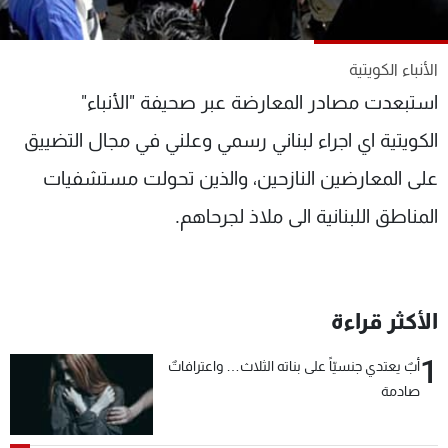
شاهد البرامج
الترددات
الأنباء الكويتية
استبعدت مصادر المعارضة عبر صحيفة "الأنباء"
عن MTV
وظائف
الإنـتـاج
تواصل معنا
الكويتية اي اجراء لبناني رسمي وعلني في مجال التضييق
لاعلاناتكم
شروط الإسـتخدام
على المعارضين النازحين، والذين تحولت مستشفيات
سياسة الخصوصية
المناطق اللبنانية الى ملاذ لجرحاهم.
الأكثر قراءة
1
أبٌ يعتدي جنسيّاً على بناته الثلاث… واعترافاتٌ
صادمة