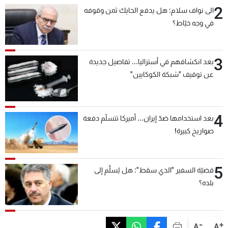
2
الى نواف سلام: هل يدفع الحايك ثمن وقوفه
في وجه خيّاط؟
3
بعد انكشافهم في أستراليا... تفاصيل جديدة
عن توقيف "شبكة الكوكايين"
4
بعد استخدامها ضدّ إيران... أميركا تتسلّم دفعة
صواريخ كبيرة!
5
قضيّة السفير "الذي سقط": هل يُسلَّم إلى
بلده؟
-
+
A
A