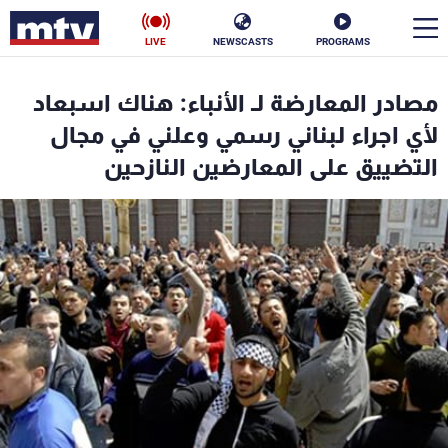
LIVE
NEWSCASTS
PROGRAMS
en
مصادر المعارضة لـ الأنباء: هناك اسبعاد
الأخبار
لأي اجراء لبناني رسمي وعلني في مجال
التضييق على المعارضين النازحين
سياسة
ناس
إقتصاد
فن
منوعات
رياضة
كأس العالم
البرامج
جدول البرامج