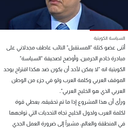
شاهد البرامج
الترددات
عن MTV
وظائف
السياسة الكويتية
الإنـتـاج
تواصل معنا
لاعلاناتكم
شروط الإسـتخدام
أثنى عضو كتلة "المستقبل" النائب عاطف مجدلاني على
سياسة الخصوصية
مبادرة خادم الحرمين، وأوضح لصحيفة "السياسة"
الكويتية انه "لا يمكن لأحد أن يكون ضد هكذا اقتراح يوحد
الموقف العربي وكلمة العرب ولو في جزء من الوطن
العربي الذي هو الخليج العربي".
ورأى أن هذا المشروع إذا ما تم تحقيقه، يعطي قوة
لكلمة العرب ولدول الخليج تجاه التحديات التي تواجهها
في المنطقة والعالم، مشيراً إلى ضرورة العمل الجدي