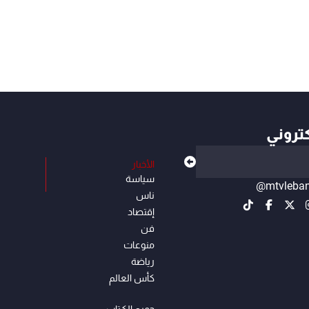
كتروني
الأخبار
سياسة
@mtvleba
ناس
إقتصاد
فن
منوعات
رياضة
كأس العالم
جميع الكـتاب