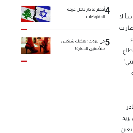
4
أخطر ما دار داخل غرفة
اً لا
المفاوضات
صارات
ء
5
في بيروت: تفكيك شبكتين
منظّمتين للدعارة!
تطاع
ثي"
در
يريد
بعين