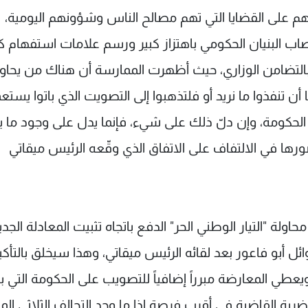
هم على القضايا التي تهم مصالح الناس وشؤونهم اليومية،
اب البنيان الحكومي باهتزاز كبير ورسم علامات استفهام كث
بالتضامن الوزاري، حيث أظهرت الممارسة أن هناك من يحاو
أن تنفذوا ما نريد أو فلتذهبوا إلى التصويت الذي باتوا يستع
الحكومة، وإن دلّ ذلك على شيء، فإنما يدل على وجود ما 
ورها في الالتفاف على الاتفاق الذي وقّعه الرئيس ميقاتي
ة "التيار الوطني الحر" الدفع باتجاه تثبيت المعادلة الجدي
ائل أبو فاعور بعد لقائه الرئيس ميقاتي، وهذا سيخلق بالتأكي
عطي المعارضة مبرراً إضافياً للتصويب على الحكومة التي ب
بة القاضية في أقرب فرصة إذا ما وجد التحالف الثلاثي ا