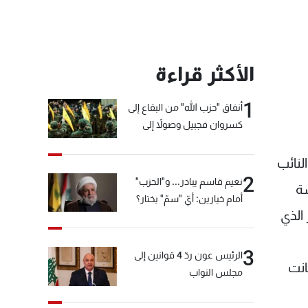
الأكثر قراءة
1
أنفاق "حزب الله" من البقاع إلى
كسروان فجبيل وصولاً إلى
المختارة... التفاصيل في نشرة
الأخبار بعد قليل
لنائب
2
نعيم قاسم يبادر... و"الحزب"
سة
أمام خيارين: أيّ "سمّ" يختار؟
الذي
3
الرئيس عون ردّ 4 قوانين إلى
انت
مجلس النواب