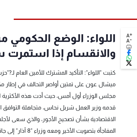
+
اللواء: الوضع الحكومي 
A
-
A
والانقسام إذا استمرت 
كتبت "اللواء": التأكيد المشترك للأمين العام لـ?"ح
ميشال عون على تمتين أواصر التحالف في إطار م
مجلس الوزراء أول أمس، حيث أدت هذه الأكثرية ا
قدمه وزير العمل شربل نحاس، متجاهلة التوافق الذ
الاقتصادية بشأن تصحيح الأجور، والذي سعى لأجل
المفاجأة بتصويت الأخير ومعه وزراء "8 آذار" إلى جانب مشروع نحاس وعدم الأخذ بمشروع رئيس الحكومة.