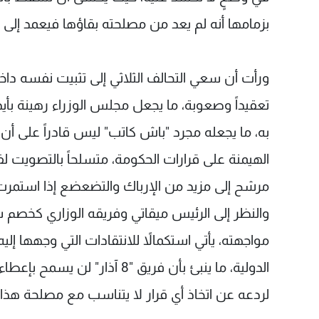
بزمامها أنه لم يعد من مصلحته بقاؤها فيعمد إلى ا
ورأت أن سعي التحالف الثلاثي إلى تثبيت نفسه دا
تعقيداً وصعوبة، ما يجعل مجلس الوزراء رهينة بأي
به، ما يجعله مجرد "باش كاتب" ليس قادراً على أ
الهيمنة على قرارات الحكومة، متسلحاً بالتصوي
مرشح إلى مزيد من الإرباك والتضعضع إذا استمرت سي
والنظر إلى الرئيس ميقاتي وفريقه الوزاري كخصم
مواجهته، يأتي استكمالاً للانتقادات التي وجهها إل
الدولية، ما ينبئ بأن فريق "8
لردعه عن اتخاذ أي قرار لا يتناسب مع مصلحة هذا 