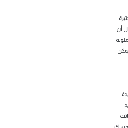
يرة
ل أن
ملونه
يمكن
دة
د
اتت
لممسك