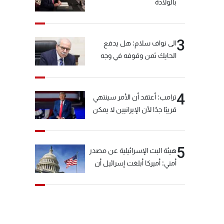
بالولادة
3
الى نواف سلام: هل يدفع
الحايك ثمن وقوفه في وجه
خيّاط؟
4
ترامب: أعتقد أن الأمر سينتهي
قريبًا جدًا لأن الإيرانيين لا يمكن
أن يستمروا على هذا الحال
5
هيئة البث الإسرائيلية عن مصدر
أمني: أميركا أبلغت إسرائيل أن
"حزب الله" لم يخرق وقف إطلاق
النار أمس في مجدل زون
وطلبت منها عدم التصعيد
خشية أن يؤثر ذلك على