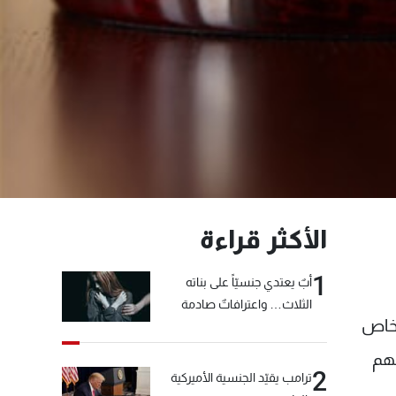
الأكثر قراءة
1
أبٌ يعتدي جنسيّاً على بناته
الثلاث… واعترافاتٌ صادمة
م الاستئنافي في جبل لبنان القاضي كلود كرم ادعى على 10 اشخاص
لهم
2
ترامب يقيّد الجنسية الأميركية