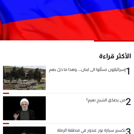
شاهد البرامج
الترددات
عن MTV
وظائف
الإنـتـاج
تواصل معنا
لاعلاناتكم
شروط الإسـتخدام
سياسة الخصوصية
الأكثر قراءة
1
إسرائيليّون تسلّلوا الى لبنان... وهذا ما حلّ بهم
2
من يصدّق الشيخ نعيم؟
3
تكسير سيارة نور غندور في منطقة الرملة