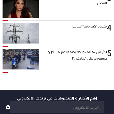
البيضاء
4
بشرى "كهربائية" للبنانيين!
5
أكثر من ٨٠٠ ألف دراجة نصفها غير مسجّل:
جمهورية على "دولابَين"!
أهم الأخبار و الفيديوهات في بريدك الالكتروني