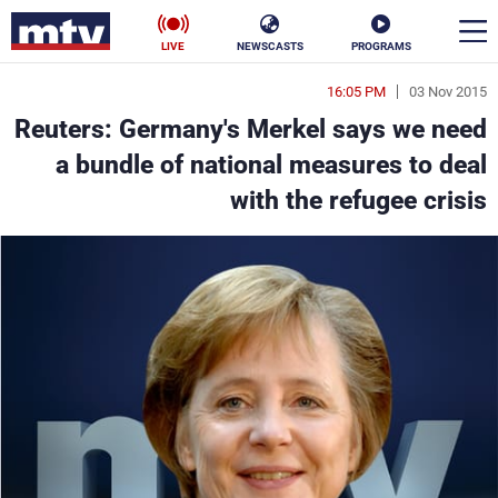
LIVE
NEWSCASTS
PROGRAMS
16:05 PM
03 Nov 2015
en
Reuters: Germany's Merkel says we need
الأخبار
a bundle of national measures to deal
with the refugee crisis
سياسة
ناس
إقتصاد
فن
منوعات
رياضة
كأس العالم
البرامج
جدول البرامج