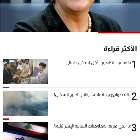
شاهد البرامج
الترددات
عن MTV
وظائف
الإنـتـاج
تواصل معنا
الأكثر قراءة
لاعلاناتكم
شروط الإسـتخدام
سياسة الخصوصية
1
بالفيديو: الظهور الأوّل لمجتبى خامنئي!
2
حالة طوارئ وإخلاءات... والنار تلاحق السكان!
3
ما الذي غيّرته المفاوضات اللبنانية الإسرائيلية؟