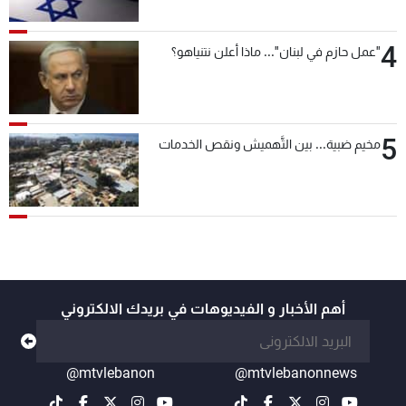
4
"عمل حازم في لبنان"... ماذا أعلن نتنياهو؟
5
مخيم ضبية... بين التَّهميش ونقص الخدمات
أهم الأخبار و الفيديوهات في بريدك الالكتروني
@mtvlebanon
@mtvlebanonnews