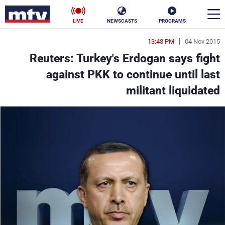
LIVE
NEWSCASTS
PROGRAMS
13:48 PM
04 Nov 2015
en
Reuters: Turkey's Erdogan says fight
الأخبار
against PKK to continue until last
militant liquidated
سياسة
ناس
إقتصاد
فن
منوعات
رياضة
كأس العالم
البرامج
جدول البرامج