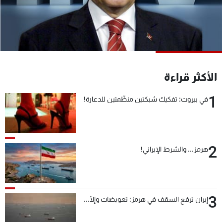
شاهد البرامج
الترددات
عن MTV
وظائف
الإنـتـاج
تواصل معنا
الأكثر قراءة
لاعلاناتكم
شروط الإسـتخدام
سياسة الخصوصية
1
في بيروت: تفكيك شبكتين منظّمتين للدعارة!
2
هرمز... والشرط الإيراني!
3
إيران ترفع السقف في هرمز: تعويضات وإلّا...