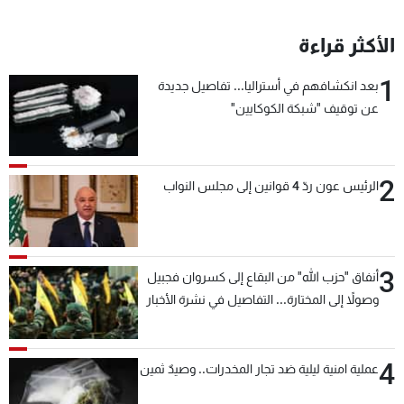
الأكثر قراءة
1
بعد انكشافهم في أستراليا... تفاصيل جديدة
عن توقيف "شبكة الكوكايين"
2
الرئيس عون ردّ 4 قوانين إلى مجلس النواب
3
أنفاق "حزب الله" من البقاع إلى كسروان فجبيل
وصولاً إلى المختارة... التفاصيل في نشرة الأخبار
بعد قليل
4
عملية امنية ليلية ضد تجار المخدرات.. وصيدٌ ثمين