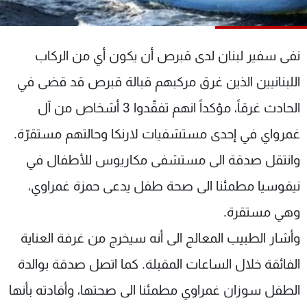
شاهد البرامج
الترددات
نفى سفير لبنان لدى قبرص أن يكون أي من الركاب
عن MTV
وظائف
اللبنانيين الذين غرق مركبهم قبالة قبرص قد قضى في
الإنـتـاج
تواصل معنا
الحادث غرقاً، مؤكداً انهم تفقّدوا 3 أشخاص من آل
لاعلاناتكم
شروط الإسـتخدام
سياسة الخصوصية
غمرواي في إحدى مستشفيات لارنكا وحالتهم مستقرّة.
وانتقل صدقة الى مستشفى مكاريوس للأطفال في
نيقوسيا مطمئنا الى صحة طفل يدعى حمزة غمراوي،
وهي مستقرة.
وأشار الطبيب المعالج الى أنه سيخرج من غرفة العناية
الفائقة خلال الساعات المقبلة. كما اتصل صدقة بوالدة
الطفل سوزان غمراوي مطمئنا الى صحتها، وأفادته بأنها