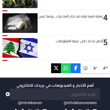
بعد قليل
4
عملية امنية ليلية ضد تجار المخدرات.. وصيدٌ ثمين
5
أخطر ما دار داخل غرفة المفاوضات
-
+
A
A
أهم الأخبار و الفيديوهات في بريدك الالكتروني
@mtvlebanon
@mtvlebanonnews