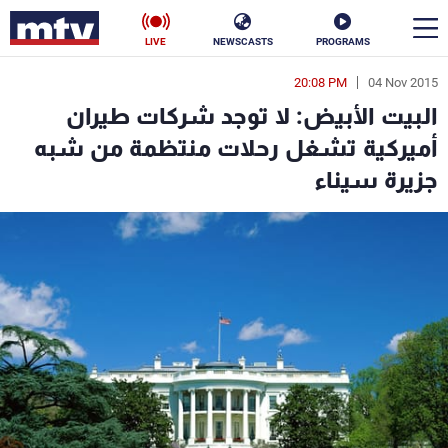
LIVE
NEWSCASTS
PROGRAMS
20:08 PM
04 Nov 2015
en
البيت الأبيض: لا توجد شركات طيران
الأخبار
أميركية تشغل رحلات منتظمة من شبه
جزيرة سيناء
سياسة
ناس
إقتصاد
فن
منوعات
رياضة
كأس العالم
البرامج
جدول البرامج