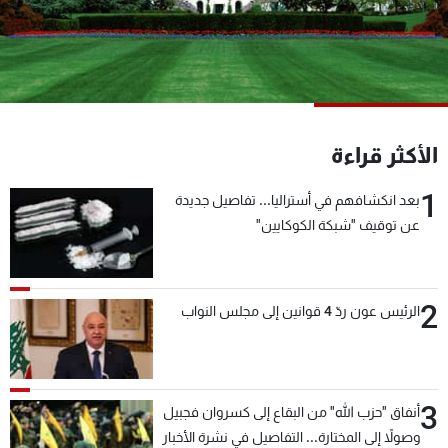
شاهد البرامج
الترددات
عن MTV
وظائف
الإنـتـاج
تواصل معنا
الأكثر قراءة
لاعلاناتكم
شروط الإسـتخدام
سياسة الخصوصية
1
بعد انكشافهم في أستراليا... تفاصيل جديدة
عن توقيف "شبكة الكوكايين"
2
الرئيس عون ردّ 4 قوانين إلى مجلس النواب
3
أنفاق "حزب الله" من البقاع إلى كسروان فجبيل
وصولاً إلى المختارة... التفاصيل في نشرة الأخبار