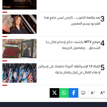
3
بعد واقعة الضرب... كارمن لبس تضع هذا
الفيديو برسم المعنيين
4
موقع MTV يكشف: حكم بإعدام قاتل ريا
الشدياق… وتفاصيل الجريمة
5
القناة 13 الإسرائيليّة: أميركا تضغط على إسرائيل
لإنهاء القتال في إيران ولبنان وغزة
-
+
A
A