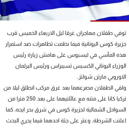
شاهد البرامج
الترددات
توفي طفلان مهاجران غرقا ليل الاربعاء الخميس قرب
عن MTV
وظائف
الإنـتـاج
تواصل معنا
جزيرة كوس اليونانية فيما نظمت تظاهرات ضد استمرار
لاعلاناتكم
شروط الإسـتخدام
سياسة الخصوصية
هذه المآسي في ليسبوس على هامش زيارة رئيس
الوزراء اليوناني الكسيس تسيبراس ورئيس البرلمان
الاوروبي مارتن شولتز.
ولقي الطفلان مصرعهما بعد غرق مركب انطلق ليلا من
تركيا كانا على متنه مع عائلتيهما على بعد 250 مترا من
السواحل الشمالية لجزيرة كوس في شرق بحر ايجه، كما
اعلنت الشرطة. وعثر على جثة احدهما فيما يجري البحث