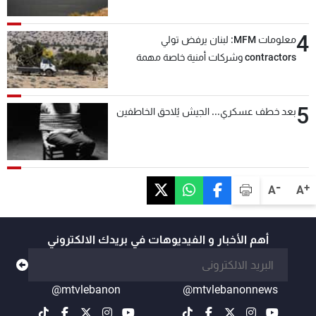
4
معلومات MFM: لبنان يرفض تولي
contractors وشركات أمنية خاصة مهمة
التحقق من نزع سلاح "حزب الله"
5
بعد خطف عسكري... الجيش يُلاحق الخاطفين
-
+
A
A
أهم الأخبار و الفيديوهات في بريدك الالكتروني
@mtvlebanon
@mtvlebanonnews