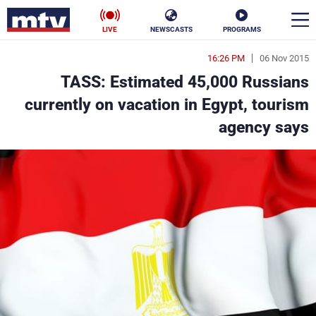
LIVE
NEWSCASTS
PROGRAMS
16:26 PM
06 Nov 2015
en
TASS: Estimated 45,000 Russians
الأخبار
currently on vacation in Egypt, tourism
agency says
سياسة
ناس
إقتصاد
فن
منوعات
رياضة
كأس العالم
البرامج
جدول البرامج