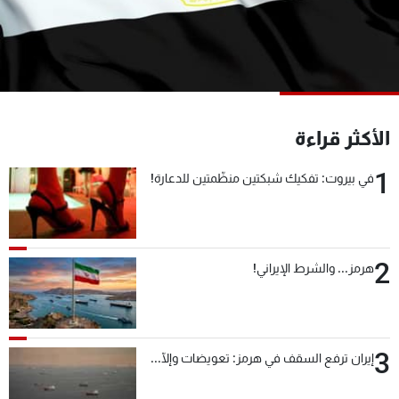
شاهد البرامج
الترددات
عن MTV
وظائف
الإنـتـاج
تواصل معنا
الأكثر قراءة
لاعلاناتكم
شروط الإسـتخدام
سياسة الخصوصية
1
في بيروت: تفكيك شبكتين منظّمتين للدعارة!
2
هرمز... والشرط الإيراني!
3
إيران ترفع السقف في هرمز: تعويضات وإلّا...