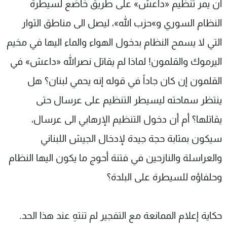
أن يمر تنظيم «داعش» على طريق خاضع لسيطرة
النظام السوري و»حزب الله»، ليصل الى مناطق الثوار
التي لا يسمح النظام بدخول الهواء والماء اليها في مخيم
اليرموك والقلمون! لماذا لم يقاتل نصرالله «داعش» في
القلمون إن كان جاداً في قوله إنه يحمي لبنان؟ هل
ينتظر سماحته ليسيطر التنظيم على عرسال حتى
يقاتلها؟ أم أن دخول التنظيم الإرهابي الى عرسال،
سيكون بمثابة حجة جيدة لإدخال الجيش اللبناني
والعراسلة والنازحين في فتنة أحوج ما يكون اليها النظام
وحلفاؤه للسيطرة على البلدة؟
حكاية إعلام الممانعة مع التفجير لم تنتهِ عند هذا الحد.