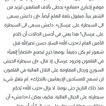
موقع إخباري «ممانع» يحظى بآلاف المتابعين ليزيد من
الشعر بيتاً، فيقول بلغة الهلع أيضاً، «إن داعش يسعى
الى السيطرة على عرسال». داعش يسعى الى السيطرة
على عرسال؟ هذا يعني في أحسن الحالات أن كلام
الأمين العام لـ»حزب الله» السيّد حسن نصرالله قبل
شهور لم يكن دقيقاً. يومها خرج ليصنع «انتصاراً إلهياً»
في القلمون وجرود عرسال، إذ قال، «إن سيطرة الجيش
السوري ورجال المقاومة على التلال العالية في القلمون،
لن تسمح للمسلحين الإرهابيين بالتحرّك». لم يتغيّر شيء
منذ ذلك التاريخ حتى يومنا. لا يزال «حزب الله» يُحكِم
سيطرته على الجبال العالية. فكيف يمكن لـ»داعش» أن
يتحرّك بسهولة ليسيطر على عرسال؟ أم أن هذا