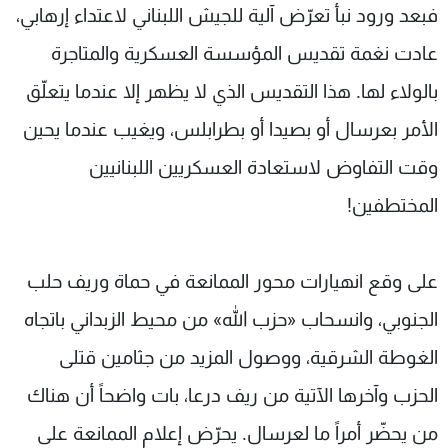
فبعد ورود نبأ تعرّض آلية للجيش اللبناني لاعتداء إرهابي،
عادت نغمة تقديس المؤسسة العسكرية والمتاجرة
بالولاء لها. هذا التقديس الذي لا يظهر إلا عندما يتعلّق
الأمر بعرسال أو بصيدا أو بطرابلس، ويغيب عندما يحين
وقت التفاوض لاستعادة العسكريين اللبنانيين
المختطفين!
على وقع انهيارات محور الممانعة في حماة وريف حلب
الجنوبي، وانسحاب «حزب الله» من محيط الزبداني باتجاه
الغوطة الشرقية، ووصول المزيد من جثامين قتلى
الحزب وآخرها الآتية من ريف درعا، بات واضحاً أن هناك
من يحضّر أمراً ما لعرسال. يحرّض إعلام الممانعة على