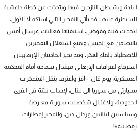
البلدة ويشيطن النازحين فيها ويتحدّث عن خطة داعشية
للسيطرة عليها. قد يأتي التفجير الثاني استكمالاً للأول،
لإحداث فتنة وفوضى، استبقتها فعاليات عرسال أمس
بالتضامن مع الجيش وبمنع استغلال التفجيرين
للاصطياد بالماء العكر. وقد تجيز الحادثتان الإرهابيتان
استرجاع اعترافات الإرهابي ميشال سماحة أمام المحكمة
العسكرية، يوم قال: «أقرّ وأعترف بنقل المتفجّرات
بسيارتي من سوريا الى لبنان، لإحداث فتنة في القرى
الحدودية، ولاغتيال شخصيات سورية معارضة
وسياسيين لبنانيين ورجال دين، ولتفجير إفطارات
رمضانية»!