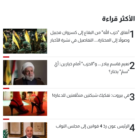
الأكثر قراءة
1
أنفاق "حزب الله" من البقاع إلى كسروان فجبيل
وصولاً إلى المختارة... التفاصيل في نشرة الأخبار
بعد قليل
2
نعيم قاسم يبادر... و"الحزب" أمام خيارين: أيّ
"سمّ" يختار؟
3
في بيروت: تفكيك شبكتين منظّمتين للدعارة!
4
الرئيس عون ردّ 4 قوانين إلى مجلس النواب