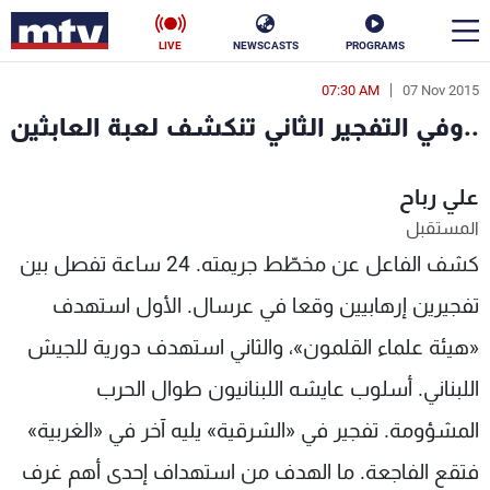
LIVE
NEWSCASTS
PROGRAMS
07:30 AM
07 Nov 2015
en
..وفي التفجير الثاني تنكشف لعبة العابثين
الأخبار
علي رباح
سياسة
ناس
المستقبل
إقتصاد
فن
كشف الفاعل عن مخطّط جريمته. 24 ساعة تفصل بين
منوعات
رياضة
تفجيرين إرهابيين وقعا في عرسال. الأول استهدف
«هيئة علماء القلمون»، والثاني استهدف دورية للجيش
كأس العالم
اللبناني. أسلوب عايشه اللبنانيون طوال الحرب
المشؤومة. تفجير في «الشرقية» يليه آخر في «الغربية»
البرامج
فتقع الفاجعة. ما الهدف من استهداف إحدى أهم غرف
جدول البرامج