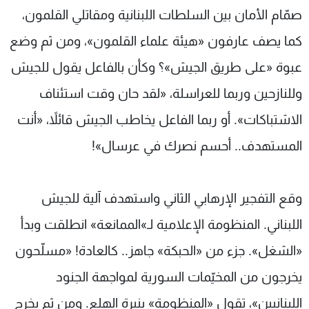
صمّام الأمان بين السلطات اللبنانية ومقاتلي القلمون،
شاهد البرامج
الترددات
كما يصف عارفون «هيئة علماء القلمون»، ومن ثم وضع
عبوة «على طريق الجيش»؟ وكأن بالفاعل يقول للجيش
عن MTV
وظائف
وللنازحين وربما للعراسلة، «لقد حان وقت استئناف
الإنـتـاج
تواصل معنا
لاعلاناتكم
شروط الإسـتخدام
الاشتباكات». أو ربما الفاعل يخاطب الجيش قائلاً، «أنت
سياسة الخصوصية
المستهدف.. أحسم نصرك في عرسال»!
وقع التفجير الإرهابي الثاني واستهدف آلية للجيش
اللبناني. المنظومة الإعلامية لـ»الممانعة» انطلقت وبدأ
«الشغل». جزء من «الحبكة» جاهز.. كالعادة! «مسلّحون
يخرجون من المخيّمات السورية لمواجهة الجنود
اللبنانيين»، تقول «المنظومة» بنبرة الهلع. ومن ثم يخرج