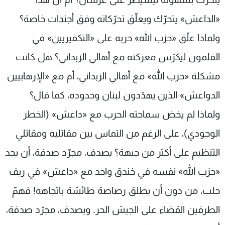
«الداعش» يتحرّك ويعلّق تحرّكاته وفق أجندات خاصة؟
ولماذا علّق «حزب الله» حربه على «التكفيريين» في
القلمون ليكرّس معركته مع أهالي الزبداني؟ هل كانت
مشكلة «حزب الله» مع أهالي الزبداني، أم مع «الإرهابيين
الدواعش» الذين يهدّدون لبنان وحدوده، كما قال؟
ولماذا لم يخض سماحته الحرب مع «داعش» (الخطر
الوجودي)، على الرغم من التماس بين مقاتليه ومقاتلي
التنظيم على أكثر من جبهة؟ يصدف، مجرّد صدفة، أن يجد
«حزب الله» نفسه في خندق واحد مع «داعش» في ريف
حلب، من دون أن يطلق رصاصة طائشة باتجاهه! فهمّ
الطرفين القضاء على الجيش الحر. ويصدف، مجرّد صدفة،