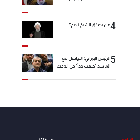
"انشالله خير"
4
من يصدّق الشيخ نعيم؟
5
الرئيس الإيراني: التواصل مع
المرشد "صعب جداً" في الوقت
الحالي
البرامج
عن MTV