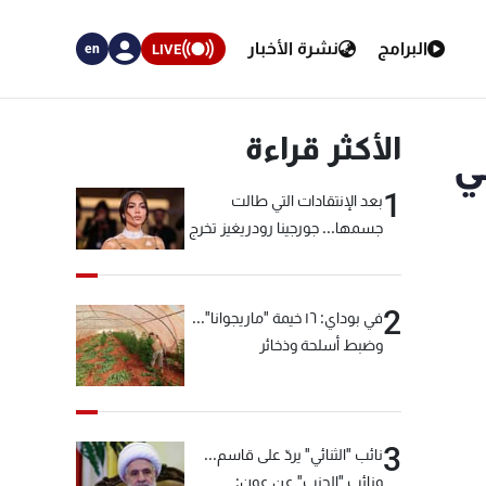
البرامج
نشرة الأخبار
LIVE
en
الأكثر قراءة
ي
1
بعد الإنتقادات التي طالت
جسمها... جورجينا رودريغيز تخرج
عن صمتها
2
في بوداي: ١٦ خيمة "ماريجوانا"...
وضبط أسلحة وذخائر
3
نائب "الثنائي" يردّ على قاسم...
ونائب "الحزب" عن عون: