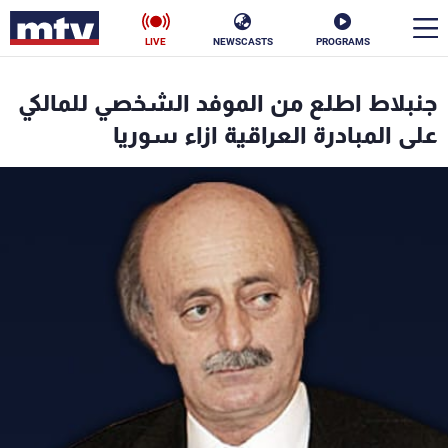
LIVE
NEWSCASTS
PROGRAMS
en
جنبلاط اطلع من الموفد الشخصي للمالكي
الأخبار
على المبادرة العراقية ازاء سوريا
سياسة
ناس
إقتصاد
فن
منوعات
رياضة
كأس العالم
البرامج
جدول البرامج