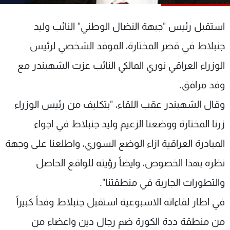
شاهد البرامج
الترددات
استقبل رئيس "جبهة النضال الوطني" النائب وليد
جنبلاط في قصر المختارة، الموفد الشخصي لرئيس
عن MTV
وظائف
الوزراء العراقي نوري المالكي النائب عزت الشهبندر مع
الإنـتـاج
تواصل معنا
لاعلاناتكم
شروط الإسـتخدام
وفد مرافق.
سياسة الخصوصية
وقال الشهبندر عقب اللقاء، "بتكليف من رئيس الوزراء
زرنا المختارة ووضعنا الزعيم وليد جنبلاط في اجواء
المبادرة العراقية ازاء الوضع السوري، واطلعنا على وجهة
نظره بهذا الخصوص، وايضاً رؤيته للواقع الحاصل
والتطورات الجارية في منطقتنا".
في اطار لقاءاته الاسبوعية استقبل جنبلاط وفداً كبيراً
من منطقة ددة الكورة ضم رجال دين واعضاء من