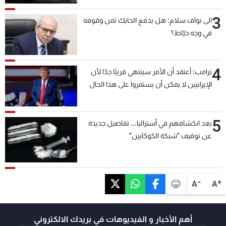
3
الى نواف سلام: هل يدفع الحايك ثمن وقوفه
في وجه خيّاط؟
4
ترامب: أعتقد أن الأمر سينتهي قريبًا جدًا لأن
الإيرانيين لا يمكن أن يستمروا على هذا الحال
5
بعد انكشافهم في أستراليا... تفاصيل جديدة
عن توقيف "شبكة الكوكايين"
-
+
A
A
أهم الأخبار و الفيديوهات في بريدك الالكتروني