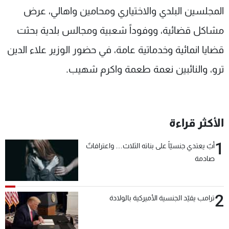
المجلسين البلدي والاختياري ومحامين واهالي، عرض
مشاكل قضائية، ووفوداً شعبية ومجالس بلدية بحثت
قضايا انمائية وخدماتية عامة، في حضور الوزير علاء الدين
ترو، والنائبين نعمة طعمة واكرم شهيب.
الأكثر قراءة
1
أبٌ يعتدي جنسيّاً على بناته الثلاث… واعترافاتٌ
صادمة
2
ترامب يقيّد الجنسية الأميركية بالولادة