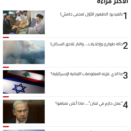
الأكثر قراءة
شاهد البرامج
1
الترددات
بالفيديو: الظهور الأوّل لمجتبى خامنئي!
عن MTV
وظائف
الإنـتـاج
تواصل معنا
2
حالة طوارئ وإخلاءات... والنار تلاحق السكان!
لاعلاناتكم
شروط الإسـتخدام
سياسة الخصوصية
3
ما الذي غيّرته المفاوضات اللبنانية الإسرائيلية؟
4
"عمل حازم في لبنان"... ماذا أعلن نتنياهو؟