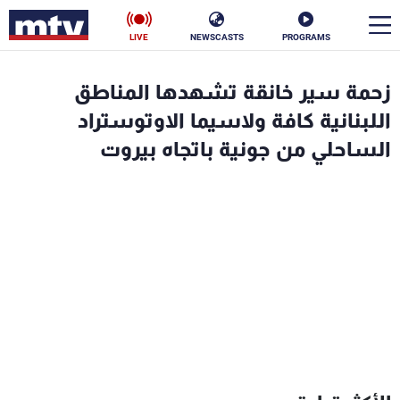
LIVE
NEWSCASTS
PROGRAMS
en
زحمة سير خانقة تشهدها المناطق
الأخبار
اللبنانية كافة ولاسيما الاوتوستراد
الساحلي من جونية باتجاه بيروت
سياسة
ناس
إقتصاد
فن
منوعات
رياضة
كأس العالم
البرامج
جدول البرامج