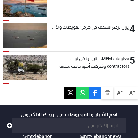
4
إيران ترفع السقف في هرمز: تعويضات وإلّا...
5
معلومات MFM: لبنان يرفض تولي
contractors وشركات أمنية خاصة مهمة
التحقق من نزع سلاح "حزب الله"
-
+
A
A
أهم الأخبار و الفيديوهات في بريدك الالكتروني
@mtvlebanon
@mtvlebanonnews