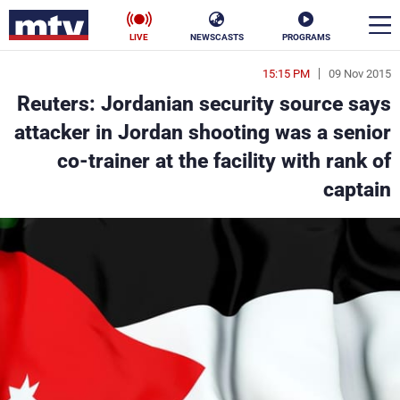
LIVE
NEWSCASTS
PROGRAMS
15:15 PM
09 Nov 2015
en
Reuters: Jordanian security source says
الأخبار
attacker in Jordan shooting was a senior
co-trainer at the facility with rank of
سياسة
ناس
captain
إقتصاد
فن
منوعات
رياضة
كأس العالم
البرامج
جدول البرامج