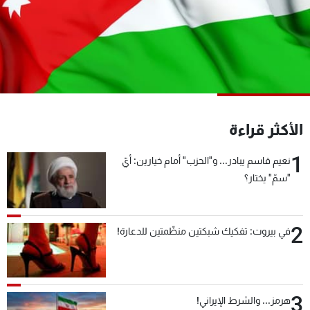
شاهد البرامج
الترددات
عن MTV
وظائف
الإنـتـاج
تواصل معنا
لاعلاناتكم
شروط الإسـتخدام
سياسة الخصوصية
الأكثر قراءة
1
نعيم قاسم يبادر... و"الحزب" أمام خيارين: أيّ
"سمّ" يختار؟
2
في بيروت: تفكيك شبكتين منظّمتين للدعارة!
3
هرمز... والشرط الإيراني!