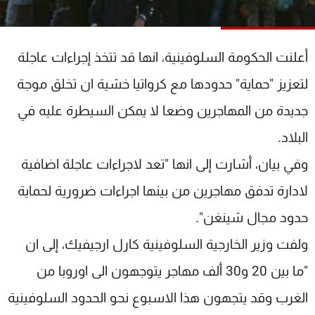
شاهد البرامج
الترددات
أعلنت الحكومة السلوفينية، انها قد تتخذ إجراءات عاجلة
عن MTV
وظائف
لتعزيز "حماية" حدودها مع كرواتيا خشية ان تخلق موجة
الإنـتـاج
تواصل معنا
جديدة من المهاجرين وضعا لا يمكن السيطرة عليه في
لاعلاناتكم
شروط الإسـتخدام
سياسة الخصوصية
البلاد.
وفي بيان، أشارت إلى انها "تعد لاجراءات عاجلة اضافية
لادارة تدفق مهاجرين من بينها اجراءات ضرورية لحماية
حدود مجال شينغن".
ولفت وزير الخارجية السلوفينية كارل ارجيفيك، إلى ان
"ما بين 20 و30 ألف مهاجر يتوجهون الى اوروبا من
الغرب وقد يتجهون هذا الاسبوع نحو الحدود السلوفينية