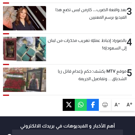
3
بعد واقعة الضرب... كارمن لبس تضع هذا
الفيديو برسم المعنيين
4
بالصورة: إحباط عمليّة تهريب مخدّرات من لبنان
إلى السعوديّة!
5
موقع MTV يكشف: حكم بإعدام قاتل ريا
الشدياق… وتفاصيل الجريمة
-
+
A
A
أهم الأخبار و الفيديوهات في بريدك الالكتروني