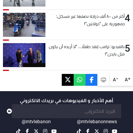
4
أكثر من ٨٠٠ ألف دراجة نصفها غير مسجّل:
جمهورية على "دولابَين"!
5
بالفيديو: ترامب يُنقذ طفلاً... "لا أريده أن يكون
مثل بايدن"!
-
+
A
A
أهم الأخبار و الفيديوهات في بريدك الالكتروني
@mtvlebanon
@mtvlebanonnews