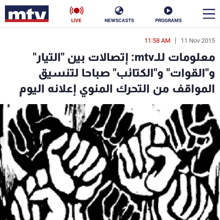
LIVE
NEWSCASTS
PROGRAMS
11:58 AM
11 Nov 2015
en
معلومات للـmtv: إتصالات بين "التيار"
الأخبار
و"القوات" و"الكتائب" صباحا لتنسيق
المواقف من التحرك المنوي إعلانه اليوم
سياسة
ناس
إقتصاد
فن
منوعات
رياضة
كأس العالم
البرامج
جدول البرامج