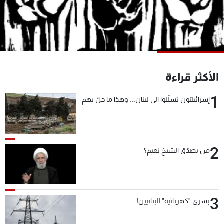
شاهد البرامج
الترددات
عن MTV
وظائف
الإنـتـاج
تواصل معنا
الأكثر قراءة
لاعلاناتكم
شروط الإسـتخدام
سياسة الخصوصية
1
إسرائيليّون تسلّلوا الى لبنان... وهذا ما حلّ بهم
2
من يصدّق الشيخ نعيم؟
3
بشرى "كهربائية" للبنانيين!