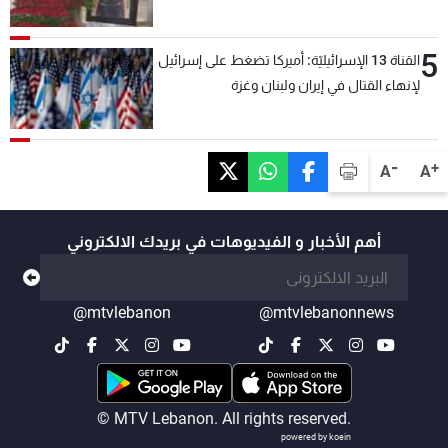
5
القناة 13 الإسرائيليّة: أميركا تضغط على إسرائيل
لإنهاء القتال في إيران ولبنان وغزة
-
+
A
A
أهم الأخبار و الفيديوهات في بريدك الالكتروني
@mtvlebanon
@mtvlebanonnews
© MTV Lebanon. All rights reserved.
powered by koein