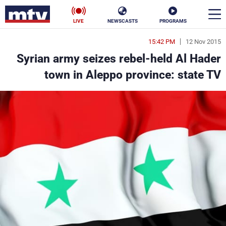
LIVE
NEWSCASTS
PROGRAMS
15:42 PM
12 Nov 2015
en
Syrian army seizes rebel-held Al Hader
الأخبار
town in Aleppo province: state TV
سياسة
ناس
إقتصاد
فن
منوعات
رياضة
كأس العالم
البرامج
جدول البرامج