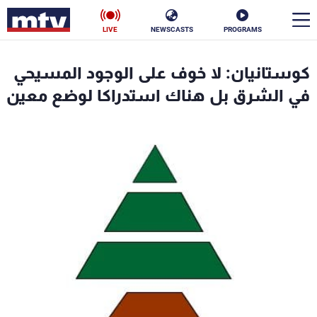
LIVE
NEWSCASTS
PROGRAMS
en
كوستانيان: لا خوف على الوجود المسيحي
الأخبار
في الشرق بل هناك استدراكا لوضع معين
سياسة
ناس
إقتصاد
فن
منوعات
رياضة
كأس العالم
البرامج
جدول البرامج