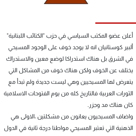
شاهد البرامج
الترددات
أعلن عضو المكتب السياسي في حزب "الكتائب اللبنانية"
عن MTV
وظائف
الإنـتـاج
تواصل معنا
ألبير كوستانيان انه لا يوجد خوف على الوجود المسيحي
لاعلاناتكم
شروط الإسـتخدام
سياسة الخصوصية
في الشرق بل هناك استدراكا لوضع معين والاستدراك
يختلف عن الخوف ولكن هناك خوف من المشاكل التي
يتعرض لها المسيحيين وهي ليست جديدة ولم تبدأ مع
الثورات العربية فالتاريخ كله من يوم الفتوحات الاسلامية
كان هناك مد وجزر.
واضاف المسيحيون يعانون من مشكلتين ،الاولى هي
الذهنية التي تعتبر المسيحي مواطنا درجة ثانية في الدول