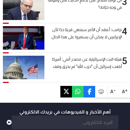
3
الى نواف سلام: هل يدفع الحايك ثمن وقوفه
في وجه خيّاط؟
4
ترامب: أعتقد أن الأمر سينتهي قريبًا جدًا لأن
الإيرانيين لا يمكن أن يستمروا على هذا الحال
5
هيئة البث الإسرائيلية عن مصدر أمني: أميركا
أبلغت إسرائيل أن "حزب الله" لم يخرق وقف
إطلاق النار أمس في مجدل زون وطلبت منها
عدم التصعيد خشية أن يؤثر ذلك على مفاوضات
روما
-
+
A
A
أهم الأخبار و الفيديوهات في بريدك الالكتروني