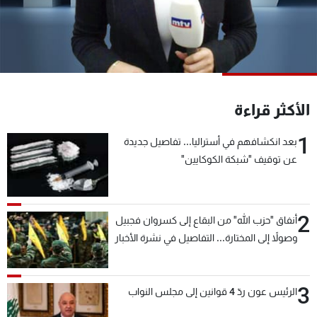
شاهد البرامج
الترددات
عن MTV
وظائف
الإنـتـاج
تواصل معنا
الأكثر قراءة
لاعلاناتكم
شروط الإسـتخدام
سياسة الخصوصية
1
بعد انكشافهم في أستراليا... تفاصيل جديدة
عن توقيف "شبكة الكوكايين"
2
أنفاق "حزب الله" من البقاع إلى كسروان فجبيل
وصولاً إلى المختارة... التفاصيل في نشرة الأخبار
بعد قليل
3
الرئيس عون ردّ 4 قوانين إلى مجلس النواب