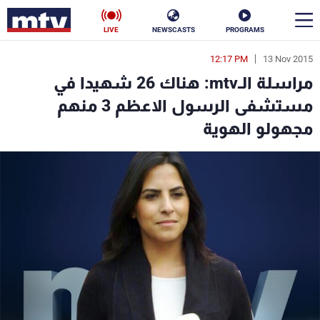
LIVE
NEWSCASTS
PROGRAMS
12:17 PM
13 Nov 2015
en
مراسلة الـmtv: هناك 26 شهيدا في
الأخبار
مستشفى الرسول الاعظم 3 منهم
مجهولو الهوية
سياسة
ناس
إقتصاد
فن
منوعات
رياضة
كأس العالم
البرامج
جدول البرامج