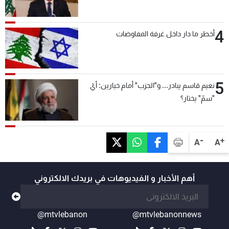
4
أخطر ما دار داخل غرفة المفاوضات
5
نعيم قاسم يبادر... و"الحزب" أمام خيارين: أيّ
"سمّ" يختار؟
-
+
A
A
أهم الأخبار و الفيديوهات في بريدك الالكتروني
@mtvlebanon
@mtvlebanonnews