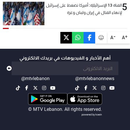
5
القناة 13 الإسرائيليّة: أميركا تضغط على إسرائيل
لإنهاء القتال في إيران ولبنان وغزة
-
+
A
A
أهم الأخبار و الفيديوهات في بريدك الالكتروني
@mtvlebanon
@mtvlebanonnews
© MTV Lebanon. All rights reserved.
powered by koein