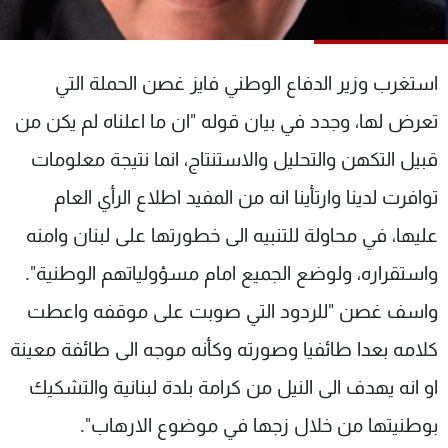
شاهد البرامج
الترددات
استغرب وزير الدفاع الوطني فايز غصن الحملة التي
عن MTV
وظائف
تعرض لها، وجدد في بيان قوله "ان ما اعلناه لم يكن من
الإنـتـاج
تواصل معنا
قبيل التكهن والتحليل والاستنتاج، انما نتيجة معلومات
لاعلاناتكم
شروط الإسـتخدام
سياسة الخصوصية
توافرت لدينا وارتأينا انه من المفيد اطلاع الرأي العام
عليها، في محاولة للتنبيه الى خطورتها على لبنان وامنه
واستقراره، ولوضع الجميع امام مسؤولياتهم الوطنية".
واسف غصن "للردود التي صوبت على موقفه واعطت
كلامه بعدا طائفيا وصورته وكأنه موجه الى طائفة معينة
او انه يهدف الى النيل من كرامة بلدة لبنانية والتشكيك
بوطنيتها من خلال زجها في موضوع الارهاب".