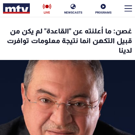
LIVE
NEWSCASTS
PROGRAMS
en
غصن: ما أعلنته عن "القاعدة" لم يكن من
الأخبار
قبيل التكهن انما نتيجة معلومات توافرت
لدينا
سياسة
ناس
إقتصاد
فن
منوعات
رياضة
كأس العالم
البرامج
جدول البرامج