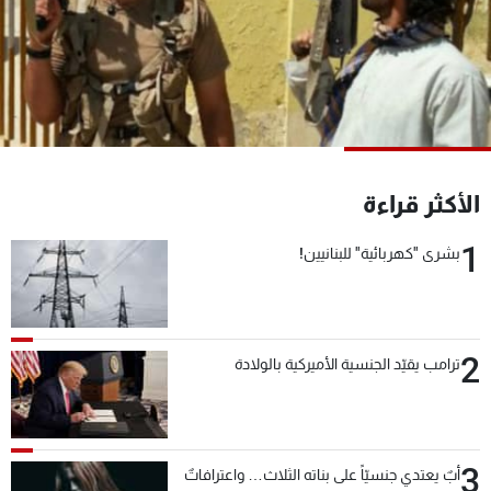
شاهد البرامج
الترددات
عن MTV
وظائف
الإنـتـاج
تواصل معنا
لاعلاناتكم
شروط الإسـتخدام
سياسة الخصوصية
الأكثر قراءة
1
بشرى "كهربائية" للبنانيين!
2
ترامب يقيّد الجنسية الأميركية بالولادة
3
أبٌ يعتدي جنسيّاً على بناته الثلاث… واعترافاتٌ