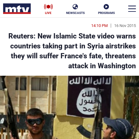
LIVE
NEWSCASTS
PROGRAMS
14:10 PM
16 Nov 2015
en
Reuters: New Islamic State video warns
الأخبار
countries taking part in Syria airstrikes
they will suffer France's fate, threatens
سياسة
ناس
attack in Washington
إقتصاد
فن
منوعات
رياضة
كأس العالم
البرامج
جدول البرامج