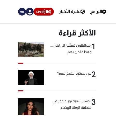
البرامج
نشرة الأخبار
LIVE
en
الأكثر قراءة
1
إسرائيليّون تسلّلوا الى لبنان...
وهذا ما حلّ بهم
2
من يصدّق الشيخ نعيم؟
3
تكسير سيارة نور غندور في
منطقة الرملة البيضاء