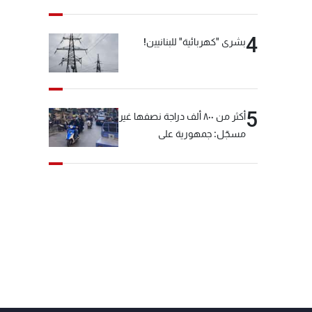
4
بشرى "كهربائية" للبنانيين!
5
أكثر من ٨٠٠ ألف دراجة نصفها غير
مسجّل: جمهورية على
"دولابَين"!