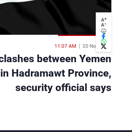
+
A
-
A
11:07 AM
20 Nov 2015
n clashes between Yemen
in Hadramawt Province,
security official says