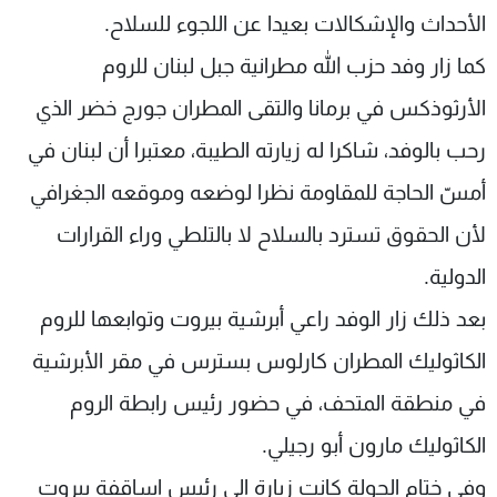
الأحداث والإشكالات بعيدا عن اللجوء للسلاح.
كما زار وفد حزب الله مطرانية جبل لبنان للروم
الأرثوذكس في برمانا والتقى المطران جورج خضر الذي
رحب بالوفد، شاكرا له زيارته الطيبة، معتبرا أن لبنان في
أمسّ الحاجة للمقاومة نظرا لوضعه وموقعه الجغرافي
لأن الحقوق تسترد بالسلاح لا بالتلطي وراء القرارات
الدولية.
بعد ذلك زار الوفد راعي أبرشية بيروت وتوابعها للروم
الكاثوليك المطران كارلوس بسترس في مقر الأبرشية
في منطقة المتحف، في حضور رئيس رابطة الروم
الكاثوليك مارون أبو رجيلي.
وفي ختام الجولة كانت زيارة الى رئيس اساقفة بيروت