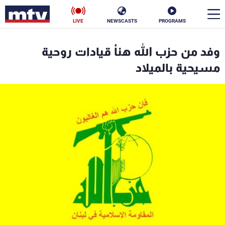
LIVE
NEWSCASTS
PROGRAMS
en
وفد من حزب الله هنأ قيادات روحية
الأخبار
مسيحية بالميلاد
سياسة
ناس
إقتصاد
فن
منوعات
رياضة
كأس العالم
البرامج
جدول البرامج