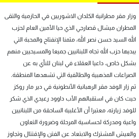
شاهد البرامج
الترددات
وزار مقر مطرانية الكلدان الاشوريين في الحازمية والتقى
المطران ميشال قصارجي الذي حيا الأمين العام لحزب
عن MTV
وظائف
الله السيد حسن نصر الله، مثمنا الإنفتاح والمحبة التي
الإنـتـاج
تواصل معنا
لاعلاناتكم
شروط الإسـتخدام
يبديها حزب الله تجاه اللبنانيين جميعا والمسيحيين منهم
سياسة الخصوصية
بشكل خاص، داعيا العقلاء في لبنان للنأي به عن
الصراعات المذهبية والطائفية التي تشهدها المنطقة.
ثم زار الوفد مقر الرهبانية الأنطونية في دير مار روكز
حيث كان في استقبالهم الأب داوود رعيدي الذي شكر
للوفد زيارته، معتبرا أن الأغلبية الساحقة من اللبنانيين
واعية ومدركة لحساسية المرحلة وضرورة التعاون
والعيش المشترك والابتعاد عن الفتن والإقتتال وتجاوز