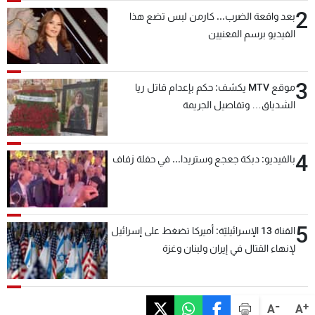
2
بعد واقعة الضرب... كارمن لبس تضع هذا
الفيديو برسم المعنيين
3
موقع MTV يكشف: حكم بإعدام قاتل ريا
الشدياق… وتفاصيل الجريمة
4
بالفيديو: دبكة جعجع وستريدا... في حفلة زفاف
5
القناة 13 الإسرائيليّة: أميركا تضغط على إسرائيل
لإنهاء القتال في إيران ولبنان وغزة
-
+
A
A