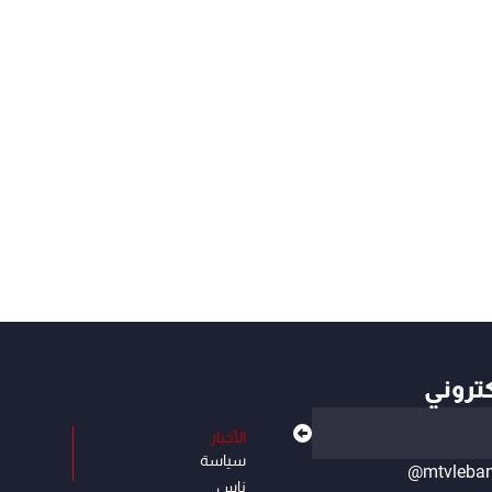
كتروني
الأخبار
سياسة
@mtvleba
ناس