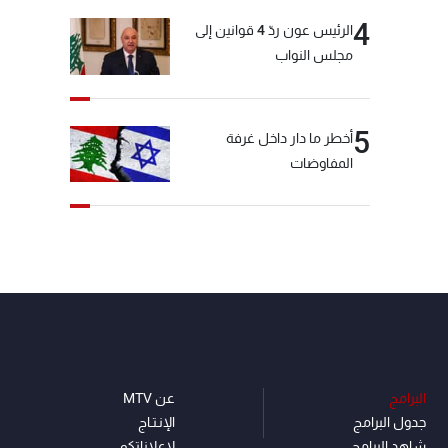
4
الرئيس عون ردّ 4 قوانين إلى
مجلس النواب
5
أخطر ما دار داخل غرفة
المفاوضات
البرامج
عن MTV
جدول البرامج
الإنـتـاج
شاهد البرامج
لاعلاناتكم