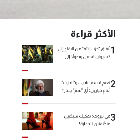
الأكثر قراءة
1
أنفاق "حزب الله" من البقاع إلى
كسروان فجبيل وصولاً إلى
المختارة... التفاصيل في نشرة
الأخبار بعد قليل
2
نعيم قاسم يبادر... و"الحزب"
أمام خيارين: أيّ "سمّ" يختار؟
3
في بيروت: تفكيك شبكتين
منظّمتين للدعارة!