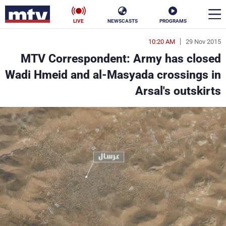
LIVE
NEWSCASTS
PROGRAMS
10:20 AM
29 Nov 2015
en
MTV Correspondent: Army has closed
الأخبار
Wadi Hmeid and al-Masyada crossings in
Arsal's outskirts
سياسة
ناس
إقتصاد
فن
منوعات
رياضة
كأس العالم
البرامج
جدول البرامج