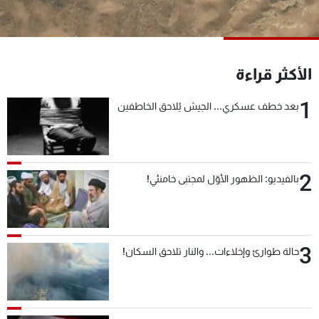
شاهد البرامج
الترددات
الأكثر قراءة
عن MTV
وظائف
الإنـتـاج
تواصل معنا
1
بعد خطف عسكري... الجيش يُلاحق الخاطفين
لاعلاناتكم
شروط الإسـتخدام
سياسة الخصوصية
2
بالفيديو: الظهور الأوّل لمجتبى خامنئي!
3
حالة طوارئ وإخلاءات... والنار تلاحق السكان!