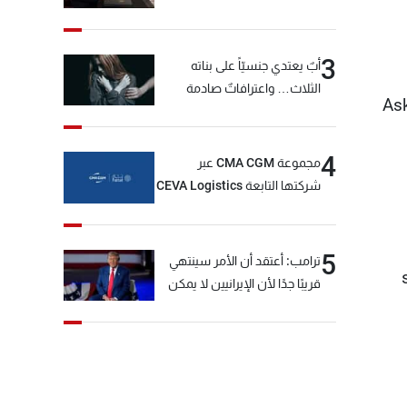
3
أبٌ يعتدي جنسيّاً على بناته
الثلاث… واعترافاتٌ صادمة
Ask
4
مجموعة CMA CGM عبر
شركتها التابعة CEVA Logistics
تُنجز الاستحواذ على مجموعة
فتّال
5
ترامب: أعتقد أن الأمر سينتهي
قريبًا جدًا لأن الإيرانيين لا يمكن
أن يستمروا على هذا الحال