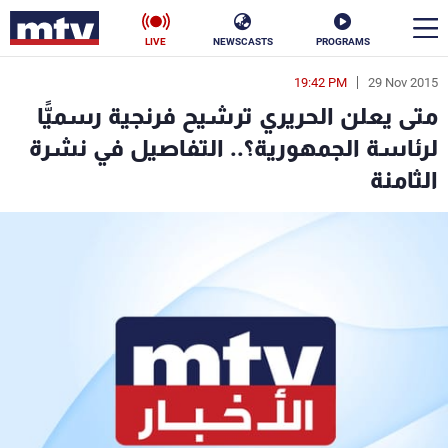
LIVE
NEWSCASTS
PROGRAMS
19:42 PM
29 Nov 2015
en
متى يعلن الحريري ترشيح فرنجية رسميًّا
الأخبار
لرئاسة الجمهورية؟.. التفاصيل في نشرة
الثامنة
سياسة
ناس
إقتصاد
فن
منوعات
رياضة
كأس العالم
البرامج
جدول البرامج