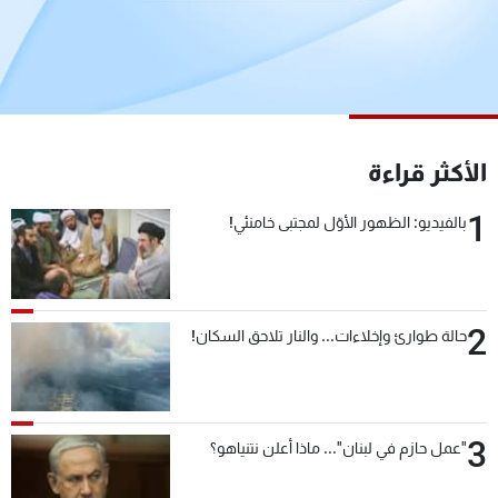
شاهد البرامج
الترددات
عن MTV
وظائف
الإنـتـاج
تواصل معنا
الأكثر قراءة
لاعلاناتكم
شروط الإسـتخدام
سياسة الخصوصية
1
بالفيديو: الظهور الأوّل لمجتبى خامنئي!
2
حالة طوارئ وإخلاءات... والنار تلاحق السكان!
3
"عمل حازم في لبنان"... ماذا أعلن نتنياهو؟