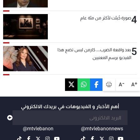
4
صورة خُبئت لأكثر من مئة عام
5
بعد واقعة الضرب... كارمن لبس تضع هذا
الفيديو برسم المعنيين
-
+
A
A
أهم الأخبار و الفيديوهات في بريدك الالكتروني
@mtvlebanon
@mtvlebanonnews