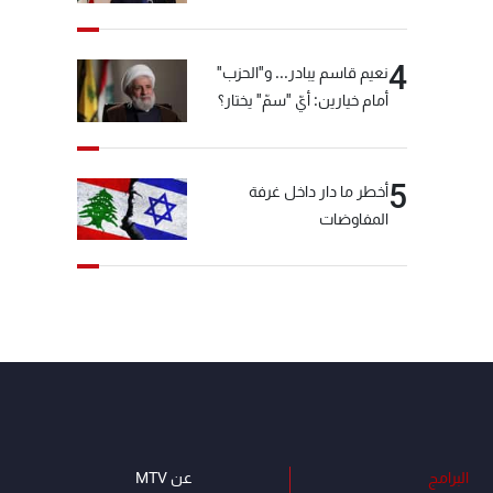
4
نعيم قاسم يبادر... و"الحزب"
أمام خيارين: أيّ "سمّ" يختار؟
5
أخطر ما دار داخل غرفة
المفاوضات
البرامج
عن MTV