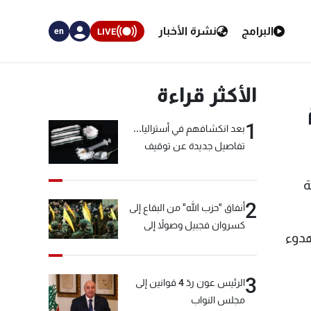
البرامج
نشرة الأخبار
LIVE
en
الأكثر قراءة
1
بعد انكشافهم في أستراليا...
تفاصيل جديدة عن توقيف
"شبكة الكوكايين"
ة
2
أنفاق "حزب الله" من البقاع إلى
كسروان فجبيل وصولاً إلى
هدوء
المختارة... التفاصيل في نشرة
الأخبار بعد قليل
3
الرئيس عون ردّ 4 قوانين إلى
مجلس النواب