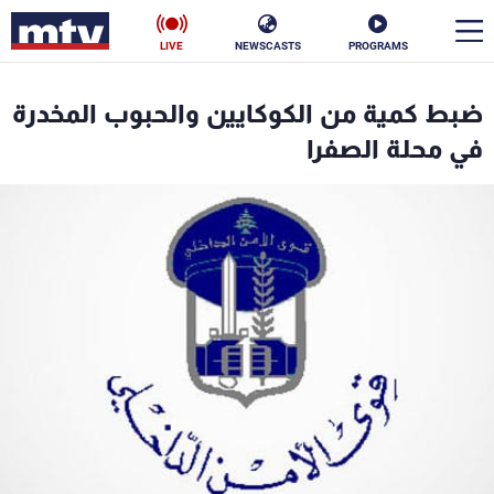
LIVE
NEWSCASTS
PROGRAMS
en
ضبط كمية من الكوكايين والحبوب المخدرة
الأخبار
في محلة الصفرا
سياسة
ناس
إقتصاد
فن
منوعات
رياضة
كأس العالم
البرامج
جدول البرامج