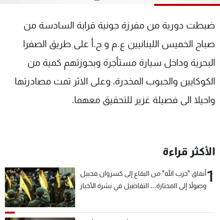
شاهد البرامج
الترددات
ضبطت دورية من مفرزة جونية قرابة السادسة من
صباح الخميس اللبنانيين ع.م و ح.أ على طريق الصفرا
عن MTV
وظائف
البحرية وداخل سيارة مستأجرة وبحوزتهم كمية من
الإنـتـاج
تواصل معنا
لاعلاناتكم
شروط الإسـتخدام
الكوكايين والحبوب المخدرة، وعلى الاثر تمت مصادرتها
سياسة الخصوصية
واحيلا الى فصيلة غزير للتحقيق معهما.
الأكثر قراءة
1
أنفاق "حزب الله" من البقاع إلى كسروان فجبيل
وصولاً إلى المختارة... التفاصيل في نشرة الأخبار
بعد قليل