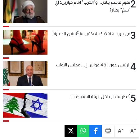
2
نعيم قاسم يبادر... و"الحزب" أمام خيارين: أيّ
"سمّ" يختار؟
3
في بيروت: تفكيك شبكتين منظّمتين للدعارة!
4
الرئيس عون ردّ 4 قوانين إلى مجلس النواب
5
أخطر ما دار داخل غرفة المفاوضات
-
+
A
A