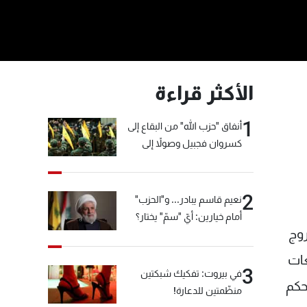
الأكثر قراءة
1
أنفاق "حزب الله" من البقاع إلى
كسروان فجبيل وصولاً إلى
المختارة... التفاصيل في نشرة
الأخبار بعد قليل
2
نعيم قاسم يبادر... و"الحزب"
أمام خيارين: أيّ "سمّ" يختار؟
وج
عات
3
في بيروت: تفكيك شبكتين
حكم
منظّمتين للدعارة!