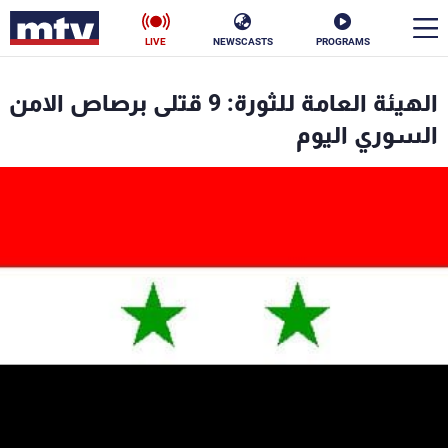
LIVE
NEWSCASTS
PROGRAMS
en
الهيئة العامة للثورة: 9 قتلى برصاص الامن
الأخبار
السوري اليوم
سياسة
ناس
إقتصاد
فن
منوعات
رياضة
كأس العالم
البرامج
جدول البرامج