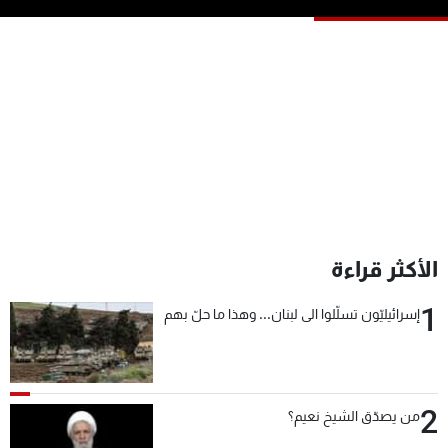
شاهد البرامج
الترددات
عن MTV
وظائف
الإنـتـاج
تواصل معنا
لاعلاناتكم
شروط الإسـتخدام
سياسة الخصوصية
الأكثر قراءة
1
إسرائيليّون تسلّلوا الى لبنان... وهذا ما حلّ بهم
2
من يصدّق الشيخ نعيم؟