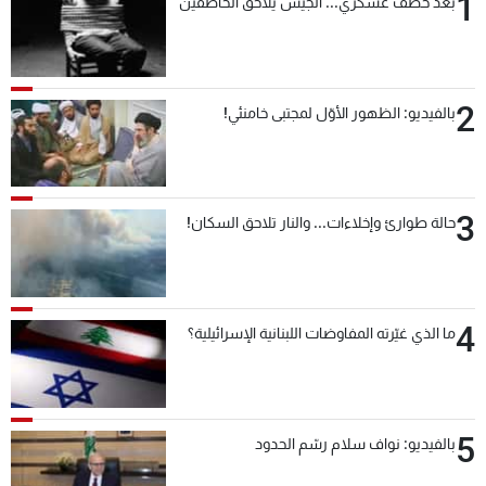
1
بعد خطف عسكري... الجيش يُلاحق الخاطفين
2
بالفيديو: الظهور الأوّل لمجتبى خامنئي!
3
حالة طوارئ وإخلاءات... والنار تلاحق السكان!
4
ما الذي غيّرته المفاوضات اللبنانية الإسرائيلية؟
5
بالفيديو: نواف سلام رسّم الحدود