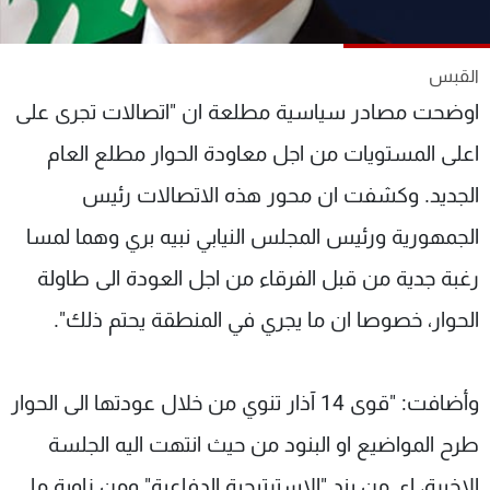
شاهد البرامج
الترددات
القبس
اوضحت مصادر سياسية مطلعة ان "اتصالات تجرى على
عن MTV
وظائف
الإنـتـاج
تواصل معنا
اعلى المستويات من اجل معاودة الحوار مطلع العام
لاعلاناتكم
شروط الإسـتخدام
الجديد. وكشفت ان محور هذه الاتصالات رئيس
سياسة الخصوصية
الجمهورية ورئيس المجلس النيابي نبيه بري وهما لمسا
رغبة جدية من قبل الفرقاء من اجل العودة الى طاولة
الحوار، خصوصا ان ما يجري في المنطقة يحتم ذلك".
وأضافت: "قوى 14 آذار تنوي من خلال عودتها الى الحوار
طرح المواضيع او البنود من حيث انتهت اليه الجلسة
الاخيرة، اي من بند "الاسترتيجية الدفاعية" ومن زاوية ما