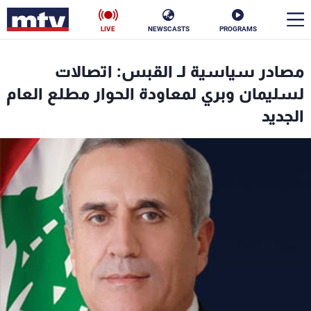
LIVE
NEWSCASTS
PROGRAMS
en
مصادر سياسية لـ القبس: اتصالات
الأخبار
لسليمان وبري لمعاودة الحوار مطلع العام
الجديد
سياسة
ناس
إقتصاد
فن
منوعات
رياضة
كأس العالم
البرامج
جدول البرامج