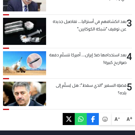
3
بعد انكشافهم في أستراليا... تفاصيل جديدة
عن توقيف "شبكة الكوكايين"
4
بعد استخدامها ضدّ إيران... أميركا تتسلّم دفعة
صواريخ كبيرة!
5
قضيّة السفير "الذي سقط": هل يُسلَّم إلى
بلده؟
-
+
A
A