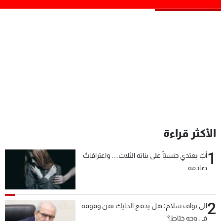
شاهد البرامج
الترددات
عن MTV
وظائف
الإنـتـاج
تواصل معنا
لاعلاناتكم
شروط الإسـتخدام
سياسة الخصوصية
الأكثر قراءة
1
أبٌ يعتدي جنسيّاً على بناته الثلاث… واعترافاتٌ
صادمة
2
الى نواف سلام: هل يدفع الحايك ثمن وقوفه
في وجه خيّاط؟