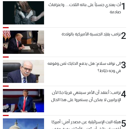
1
أبٌ يعتدي جنسيّاً على بناته الثلاث… واعترافاتٌ
شاهد البرامج
صادمة
الترددات
2
عن MTV
وظائف
ترامب يقيّد الجنسية الأميركية بالولادة
الإنـتـاج
تواصل معنا
لاعلاناتكم
شروط الإسـتخدام
سياسة الخصوصية
3
الى نواف سلام: هل يدفع الحايك ثمن وقوفه
في وجه خيّاط؟
4
ترامب: أعتقد أن الأمر سينتهي قريبًا جدًا لأن
الإيرانيين لا يمكن أن يستمروا على هذا الحال
5
هيئة البث الإسرائيلية عن مصدر أمني: أميركا