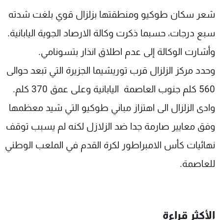
شاهد البرامج
شعر سكان طوكيو ومنطقتها بزلزال قوي بلغت شدته
الترددات
سبع درجات، حسبما ذكرت وكالة الارصاد الجوية اليابانية.
وأشارت الوكالة إلى عدم اطلاق انذار بتسونامي.
عن MTV
وظائف
الإنـتـاج
تواصل معنا
وحدد مركز الزلزال قرب توريشيما الجزيرة التي تبعد حوالى
لاعلاناتكم
شروط الإسـتخدام
سياسة الخصوصية
560 كلم جنوب العاصمة اليابانية وعلى عمق 370 كلم.
وادى الزلزال الى اهتزاز مباني طوكيو التي شيد معظمها
وفق معايير صارمة جدا ضد الزلازل لكنه لم يسبب توقف
نهائيات كأس الامبراطور لكرة القدم في الملعب الوطني
للعاصمة.
الأكثر قراءة