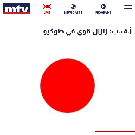
LIVE
NEWSCASTS
PROGRAMS
en
أ.ف.ب: زلزال قوي في طوكيو
الأخبار
سياسة
ناس
إقتصاد
فن
منوعات
رياضة
كأس العالم
البرامج
جدول البرامج