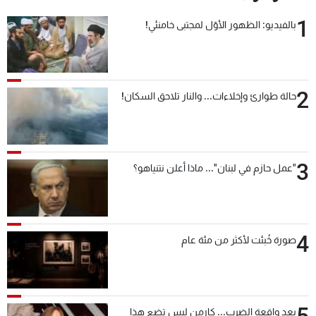
1
بالفيديو: الظهور الأوّل لمجتبى خامنئي!
2
حالة طوارئ وإخلاءات... والنار تلاحق السكان!
3
"عمل حازم في لبنان"... ماذا أعلن نتنياهو؟
4
صورة خُبئت لأكثر من مئة عام
5
بعد واقعة الضرب... كارمن لبس تضع هذا