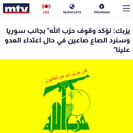
LIVE
NEWSCASTS
PROGRAMS
en
يزبك: نؤكد وقوف حزب الله" بجانب سوريا
الأخبار
وسنرد الصاع صاعين في حال اعتداء العدو
علينا"
سياسة
ناس
إقتصاد
فن
منوعات
رياضة
كأس العالم
البرامج
جدول البرامج