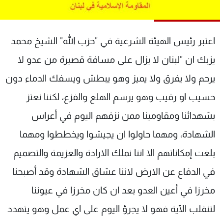
شاهد البرامج
الترددات
اعتبر رئيس الهيئة الشرعية في "حزب الله" الشيخ محمد
عن MTV
وظائف
يزبك ان "لبنان لا يزال على مسافة قصيرة من عدو لا
الإنـتـاج
تواصل معنا
يرحم ولا يفرق ولا يميز وهو يبطش ويسفك الدماء دون
لاعلاناتكم
شروط الإسـتخدام
سياسة الخصوصية
حسيب او رقيب وهو يرسم الهلع والفزع، لكننا نعتز
بشهدائنا ومقاومينا ممن نزفهم اليوم في أعراس
الشهادة، ومهما حاولوا ان يجيشوا ويخططوا ومهما
بلغت إمكاناتهم الا اننا نملك الارادة والعزيمة والتصميم
في الدفاع عن الارض لاننا عشاق الشهادة وقد أصبحنا
مخرزا في أعين العدو بعد ان كان مخرزا في عيوننا
لتنقلب الآية فهو لا يجرؤ اليوم على اي عمل وهو يتهدد