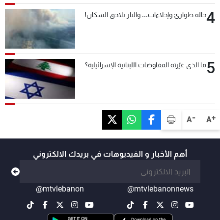
4
حالة طوارئ وإخلاءات... والنار تلاحق السكان!
5
ما الذي غيّرته المفاوضات اللبنانية الإسرائيلية؟
-
+
A
A
أهم الأخبار و الفيديوهات في بريدك الالكتروني
@mtvlebanon
@mtvlebanonnews