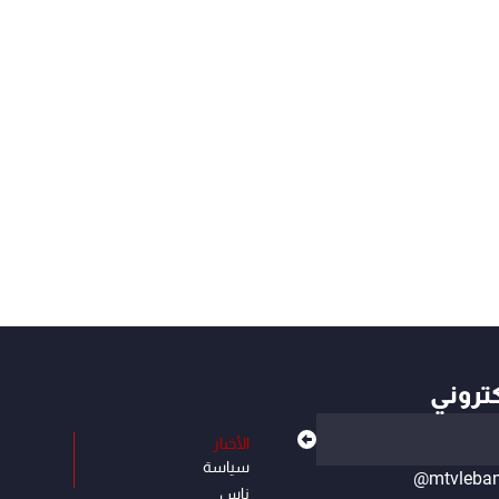
كتروني
الأخبار
سياسة
@mtvleba
ناس