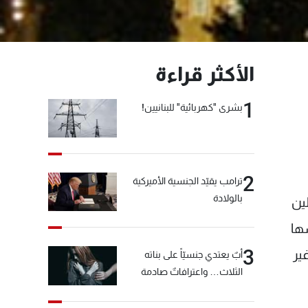
الأكثر قراءة
1
بشرى "كهربائية" للبنانيين!
2
ترامب يقيّد الجنسية الأميركية
بالولادة
ين
سها
3
ير
أبٌ يعتدي جنسيّاً على بناته
الثلاث… واعترافاتٌ صادمة