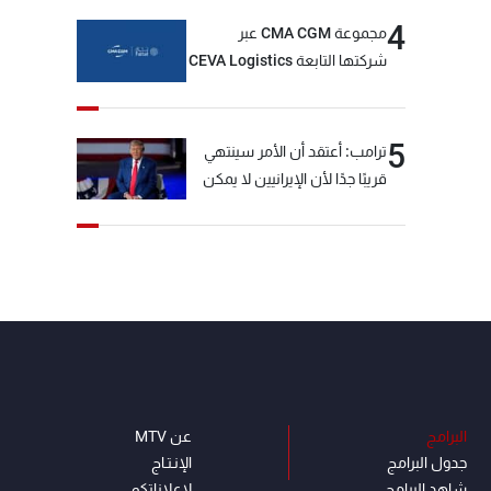
4
مجموعة CMA CGM عبر
شركتها التابعة CEVA Logistics
تُنجز الاستحواذ على مجموعة
فتّال
5
ترامب: أعتقد أن الأمر سينتهي
قريبًا جدًا لأن الإيرانيين لا يمكن
أن يستمروا على هذا الحال
البرامج
عن MTV
جدول البرامج
الإنـتـاج
شاهد البرامج
لاعلاناتكم