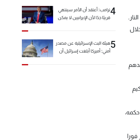
4
ترامب: أعتقد أن الأمر سينتهي
نار.
قريبًا جدًا لأن الإيرانيين لا يمكن
أن يستمروا على هذا الحال
هم خلال
5
هيئة البث الإسرائيلية عن مصدر
أمني: أميركا أبلغت إسرائيل أن
"حزب الله" لم يخرق وقف إطلاق
لدهم
النار أمس في مجدل زون
وطلبت منها عدم التصعيد
خشية أن يؤثر ذلك على
يم
مفاوضات روما
حكمه،
فورا