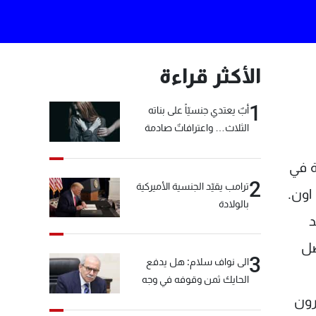
الأكثر قراءة
1
أبٌ يعتدي جنسيّاً على بناته
الثلاث… واعترافاتٌ صادمة
ة في
2
ترامب يقيّد الجنسية الأميركية
اون.
بالولادة
د
صل
3
الى نواف سلام: هل يدفع
الحايك ثمن وقوفه في وجه
خيّاط؟
رون