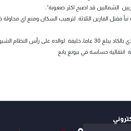
يين الشماليين قد اصبح اكثر صعوبة".
بأ مقتل الفارين الثلاثة لترهيب السكان ومنع اي محاولة فر
وفي الاسبوع الماضي تم تنصيب كيم جونغ اون، الذي بالكاد يبلغ 30 عاما، خليفة لوالده على رأس النظام
ة انتقالية حساسة في بيونغ يانغ
كتروني