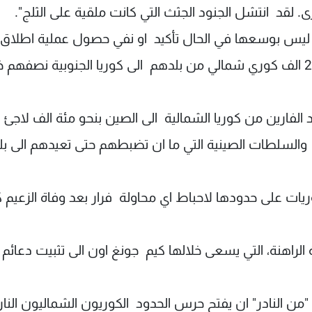
 لقد انتشل الجنود الجثث التي كانت ملقية على الثلج".
ه ليس بوسعها في الحال تأكيد او نفي حصول عملية اطلاق ال
ومنذ انتهاء الحرب الكورية (1950-1953) فر نحو 23 الف كوري شمالي من بلدهم الى كوريا الجنوبية نصف
 الفارين من كوريا الشمالية الى الصين بنحو مئة الف لاجئ
والسلطات الصينية التي ما ان تضبطهم حتى تعيدهم الى ب
ات على حدودها لاحباط اي محاولة فرار بعد وفاة الزعيم ك
لراهنة، التي يسعى خلالها كيم جونغ اون الى تثبيت دعائم 
ن النادر" ان يفتح حرس الحدود الكوريون الشماليون النار 