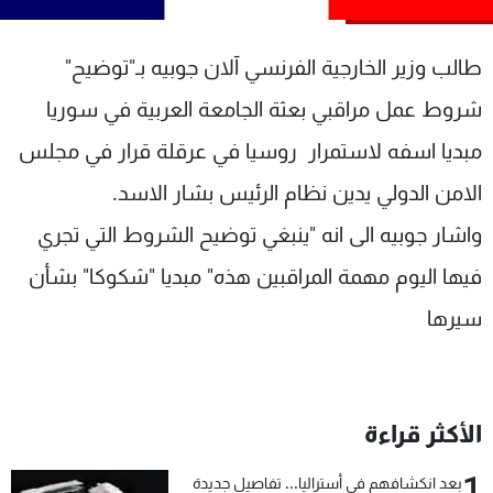
شاهد البرامج
الترددات
طالب وزير الخارجية الفرنسي آلان جوبيه بـ"توضيح"
شروط عمل مراقبي بعثة الجامعة العربية في سوريا
عن MTV
وظائف
مبديا اسفه لاستمرار روسيا في عرقلة قرار في مجلس
الإنـتـاج
تواصل معنا
لاعلاناتكم
شروط الإسـتخدام
الامن الدولي يدين نظام الرئيس بشار الاسد.
سياسة الخصوصية
واشار جوبيه الى انه "ينبغي توضيح الشروط التي تجري
فيها اليوم مهمة المراقبين هذه" مبديا "شكوكا" بشأن
سيرها
الأكثر قراءة
1
بعد انكشافهم في أستراليا... تفاصيل جديدة