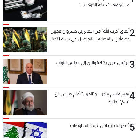
عن توقيف "شبكة الكوكايين"
2
أنفاق "حزب الله" من البقاع إلى كسروان فجبيل
وصولاً إلى المختارة... التفاصيل في نشرة الأخبار
بعد قليل
3
الرئيس عون ردّ 4 قوانين إلى مجلس النواب
4
نعيم قاسم يبادر... و"الحزب" أمام خيارين: أيّ
"سمّ" يختار؟
5
أخطر ما دار داخل غرفة المفاوضات