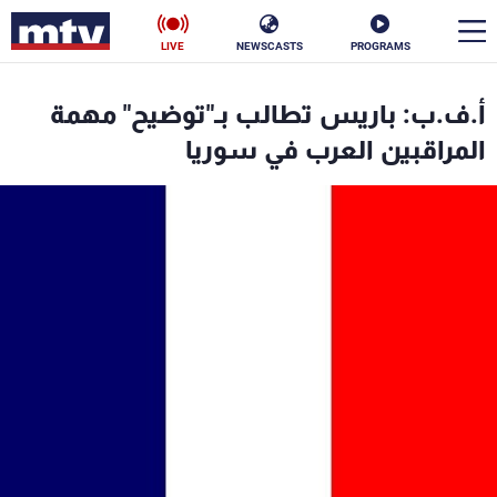
LIVE
NEWSCASTS
PROGRAMS
en
أ.ف.ب: باريس تطالب بـ"توضيح" مهمة
الأخبار
المراقبين العرب في سوريا
سياسة
ناس
إقتصاد
فن
منوعات
رياضة
كأس العالم
البرامج
جدول البرامج