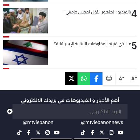
4
بالفيديو: الظهور الأوّل لمجتبى خامنئي!
5
ما الذي غيّرته المفاوضات اللبنانية الإسرائيلية؟
-
+
A
A
أهم الأخبار و الفيديوهات في بريدك الالكتروني
@mtvlebanon
@mtvlebanonnews