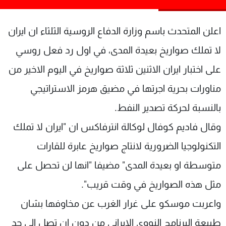
شاهد البرامج
الترددات
اعلن المتحدث باسم وزارة الدفاع الروسية الثلثاء ان ايران
لا تملك صواريخ بعيدة المدى، في اول رد فعل روسي
عن MTV
وظائف
على اختبار ايران الاثنين ثلاثة صواريخ في اليوم الاخير من
الإنـتـاج
تواصل معنا
لاعلاناتكم
شروط الإسـتخدام
مناورات بحرية اجرتها في مضيق هرمز الاستراتيجي
سياسة الخصوصية
بالنسبة لحركة تصدير النفط.
وقال فاديم كوفال لوكالة انترفاكس ان "ايران لا تملك
التكنولوجيا الضرورية لانتاج صواريخ عابرة للقارات
متوسطة او بعيدة المدى" مضيفا "انها لن تحصل على
مثل هذه الصواريخ في وقت قريب".
واعربت موسكو على غرار الغرب عن مخاوفها بشان
طبيعة البرنامج النووي الايراني من دون ان تصل الى حد