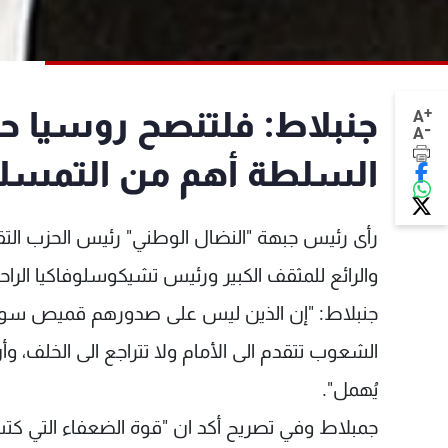
+
جنبلاط: فلتنصح روسيا ح
A
-
A
السلطة أهم من التمسك
رأى رئيس جبهة "النضال الوطني" رئيس الحزب التقدم
والرائع للمثقف الكبير ورئيس تشيكوسلوفاكيا الر
جنبلاط: "إن الذين ليس على صدورهم قميص سوف يحر
الشعوب تتقدم الى الأمام ولا تتراجع الى الخلف، وأ
يُهمل".
جمبلاط وفي تصريح أكد ان "قوة الضعفاء التي كتب