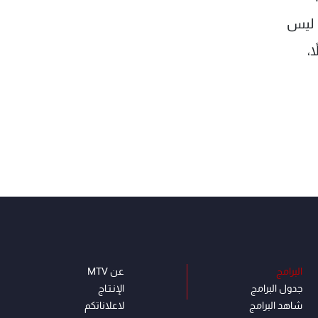
ن ليس
،
البرامج
عن MTV
جدول البرامج
الإنـتـاج
شاهد البرامج
لاعلاناتكم