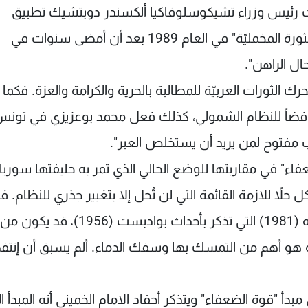
ر محاولات رئيس وزراء تشيكوسلوفاكيا ألكسندر دوبتشيك تطبيق
إصلاحات سياسيّة وعاد في مرحلة لاحقة لقيادة "الثورة المخمليّة" في العام 1989 بعد أن أمضى سنوات في
ل الراهن".
 الثورات العربيّة للمطالبة بالحرية والكرامة والعزة. فكما
 جان بالاخ النار في جسده في العام 1969 رافضاً للنظام الشمولي، كذلك فعل محمد بوعزيزي في تو
اب مفتوح لمن يريد أن يستخلص العبر".
ضعفاء" في مقاربتها للوضع الحالي الذي تمر به حليفتها سوريا
 حلاً للازمة القائمة التي لن تُحل إلا بتغيير جذري للنظام. ف
التمسك بنظام لم يستخلص العبر من دروس حماه (1981) التي تذكر بأحداث بوادبست (1956)، قد يكون من
ة هو أهم من التمسك بها وسفك الدماء. ألم يسبق أن إنت
ى مبدأ "قوة الضعفاء" ويتذكر أحفاد الامام الخميني أنه المبدأ ا