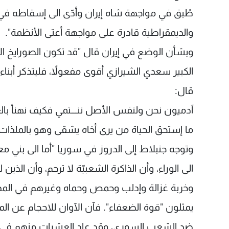
طُبق في مواجهة شاه إيران وأدّى الى إسقاطه في نضا
والديمقراطية قادرة على مواجهة أعتى الأنظمة".
وبشأن الوضع في إيران قال "قد تكون الصورايخ ال
الكبير سعدي الشيرازي أقوى مفعولاً، فليتذكر أبنا
قال:
آدميون نحن ولنفس الأصل ننــــتمي فكيف نهنأ بالع
ما إستحق الحياة من يرى أخاه يشقى وهو بالملذات وا
وتوجه جنبلاط إلى الدروز في سوريا "أما الى بني
الى الوراء، وأن الذاكرة الشعبيّة لا ترحم، وأن ا
وخربة غزالة وإدلب وحمص وحماه وغيرهم في المدن
يمثلون "قوة الضعفاء". فآن الآوان للاحجام عن ال
ضد الشعب السوري، وقد عاد العشرات منهم في نع