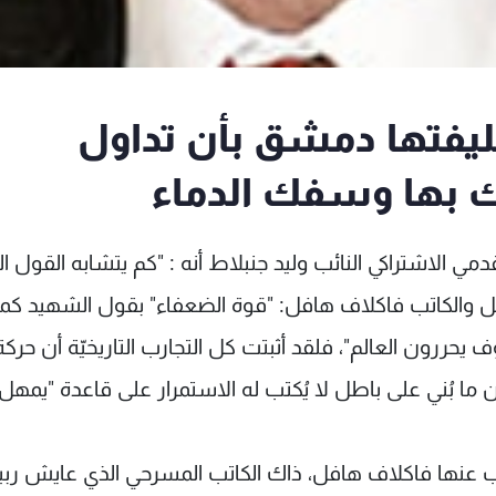
ليفتها دمشق بأن تداول
 بها وسفك الدماء
ي الاشتراكي النائب وليد جنبلاط أنه : "كم يتشابه القول ا
احل والكاتب فاكلاف هافل: "قوة الضعفاء" بقول الشهيد كم
رون العالم"، فلقد أثبتت كل التجارب التاريخيّة أن حركة
ن ما بُني على باطل لا يُكتب له الاستمرار على قاعدة "يمهل 
 عنها فاكلاف هافل، ذاك الكاتب المسرحي الذي عايش ربيع