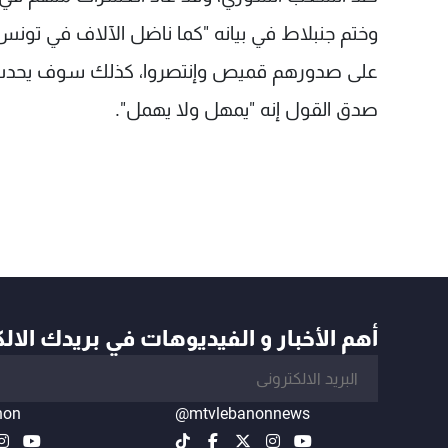
وختم جنبلاط في بيانه "كما ناضل الآلاف في تون
على صدورهم قميص وإنتصروا، كذلك سوف يحدث في ا
صدق القول إنه "يمهل ولا يهمل".
أهم الأخبار و الفيديوهات في بريدك الال
non
@mtvlebanonnews