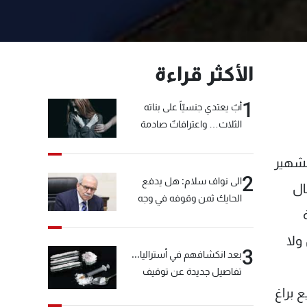
الأكثر قراءة
1
أبٌ يعتدي جنسيّاً على بناته
الثلاث… واعترافاتٌ صادمة
لشهير
2
الى نواف سلام: هل يدفع
ال
الحايك ثمن وقوفه في وجه
خيّاط؟
ولا
3
بعد انكشافهم في أستراليا...
تفاصيل جديدة عن توقيف
"شبكة الكوكايين"
 براغ