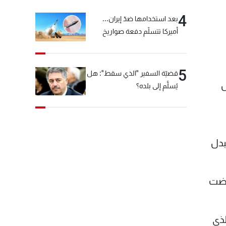
4
بعد استخدامها ضدّ إيران...
أميركا تتسلّم دفعة صواريخ
كبيرة!
5
قضيّة السفير "الذي سقط": هل
نس
يُسلَّم إلى بلده؟
بدل
فضت
لذي