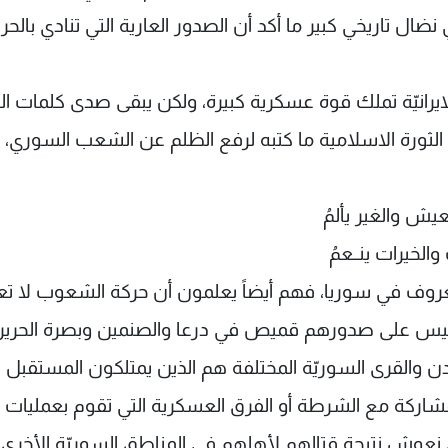
ل تاريخي كبير ما أكد أن الصدور العارية التي تنادي بالحري
ايرانيّة تملك قوة عسكرية كبيرة، ولكن يبقى صدى كلمات ال
ء الثورة الاسلامية ما كتبه لرفع الظلم عن الشعب السوري،
يش والغير يألمُ
لخيرات ينــعمُ
 معروف في سوريا، فهم أيضاً يعلمون أن حركة الشعوب لا تع
لذين ليس على صدورهم قميص في درعا والصنمين وبصرة الحرير
 والقرى السوريّة المختلفة هم الذين يمتلكون المستقبل ل
مشاركة مع الشرطة أو الفرق العسكرية التي تقوم بعمليات 
وش نتيجة قتالهم لأهلهم في المناطق السوريّة الأخرى.