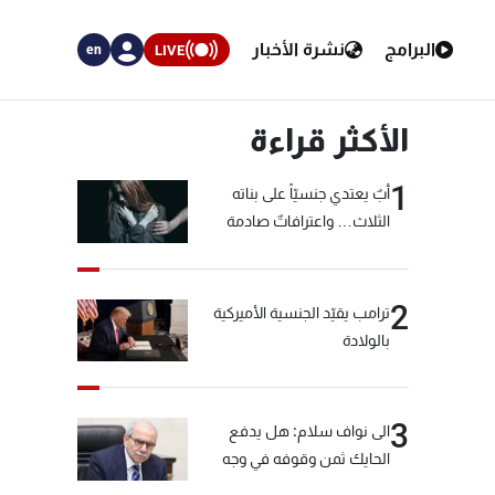
البرامج
نشرة الأخبار
LIVE
en
الأكثر قراءة
1
أبٌ يعتدي جنسيّاً على بناته
الثلاث… واعترافاتٌ صادمة
2
ترامب يقيّد الجنسية الأميركية
بالولادة
3
الى نواف سلام: هل يدفع
الحايك ثمن وقوفه في وجه
خيّاط؟