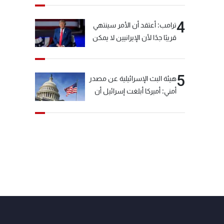
4
ترامب: أعتقد أن الأمر سينتهي
قريبًا جدًا لأن الإيرانيين لا يمكن
أن يستمروا على هذا الحال
5
هيئة البث الإسرائيلية عن مصدر
أمني: أميركا أبلغت إسرائيل أن
"حزب الله" لم يخرق وقف إطلاق
النار أمس في مجدل زون
وطلبت منها عدم التصعيد
خشية أن يؤثر ذلك على
مفاوضات روما