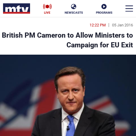
LIVE
NEWSCASTS
PROGRAMS
12:22 PM
05 Jan 2016
en
British PM Cameron to Allow Ministers to
الأخبار
Campaign for EU Exit
سياسة
ناس
إقتصاد
فن
منوعات
رياضة
كأس العالم
البرامج
جدول البرامج