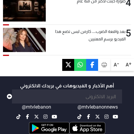
4
صورة خُبئت لأكثر من مئة عام
5
بعد واقعة الضرب... كارمن لبس تضع هذا
الفيديو برسم المعنيين
-
+
A
A
أهم الأخبار و الفيديوهات في بريدك الالكتروني
@mtvlebanon
@mtvlebanonnews