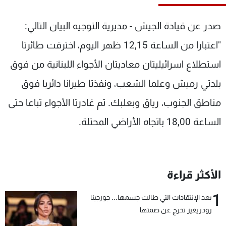
شاهد البرامج
الترددات
صدر عن قيادة الجيش - مديرية التوجيه البيان التالي:
"اعتبارا من الساعة 12,15 ظهر اليوم، اخترقت طائرتا
عن MTV
وظائف
استطلاع اسرائيليتان معاديتان الأجواء اللبنانية من فوق
الإنـتـاج
تواصل معنا
لاعلاناتكم
شروط الإسـتخدام
بلدتي رميش وعلما الشعب، ونفذتا طيرانا دائريا فوق
سياسة الخصوصية
مناطق الجنوب، رياق وبعلبك. ثم غادرتا الأجواء تباعا حتى
الساعة 18,00 باتجاه الأراضي المحتلة.
الأكثر قراءة
1
بعد الإنتقادات التي طالت جسمها... جورجينا
رودريغيز تخرج عن صمتها