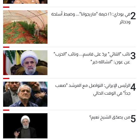
2
في بوداي: ١٦ خيمة "ماريجوانا"... وضبط أسلحة
وذخائر
3
نائب "الثنائي" يردّ على قاسم... ونائب "الحزب"
عن عون: "انشالله خير"
4
الرئيس الإيراني: التواصل مع المرشد "صعب
جداً" في الوقت الحالي
5
من يصدّق الشيخ نعيم؟