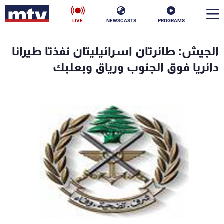
LIVE
NEWSCASTS
PROGRAMS
en
الجيش: طائرتان اسرائيليتان نفذتا طيرانا
الأخبار
دائريا فوق الجنوب ورياق وبعلبك
سياسة
ناس
إقتصاد
فن
منوعات
رياضة
كأس العالم
البرامج
جدول البرامج