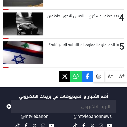
4
بعد خطف عسكري... الجيش يُلاحق الخاطفين
5
ما الذي غيّرته المفاوضات اللبنانية الإسرائيلية؟
-
+
A
A
أهم الأخبار و الفيديوهات في بريدك الالكتروني
@mtvlebanon
@mtvlebanonnews