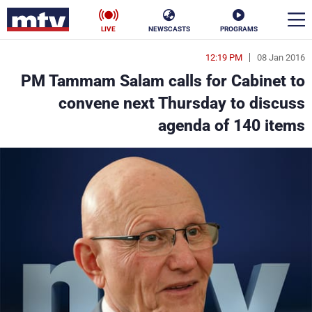
LIVE
NEWSCASTS
PROGRAMS
12:19 PM
08 Jan 2016
en
PM Tammam Salam calls for Cabinet to
الأخبار
convene next Thursday to discuss
agenda of 140 items
سياسة
ناس
إقتصاد
فن
منوعات
رياضة
كأس العالم
البرامج
جدول البرامج