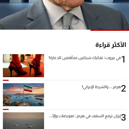
شاهد البرامج
الترددات
عن MTV
وظائف
الإنـتـاج
تواصل معنا
الأكثر قراءة
لاعلاناتكم
شروط الإسـتخدام
سياسة الخصوصية
1
في بيروت: تفكيك شبكتين منظّمتين للدعارة!
2
هرمز... والشرط الإيراني!
3
إيران ترفع السقف في هرمز: تعويضات وإلّا...